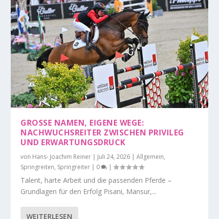
GROSSE NAMEN, EIGENE WEGE: N
ACHWUCHSREITER ZWISCHEN PRIVILEG U
ND ERWARTUNGSDRUCK
von
Hans- Joachim Reiner
|
Juli 24, 2026
|
Allgemein
,
Springreiten
,
Springreiter
|
0
|
Talent, harte Arbeit und die passenden Pferde –
Grundlagen für den Erfolg Pisani, Mansur,...
WEITERLESEN