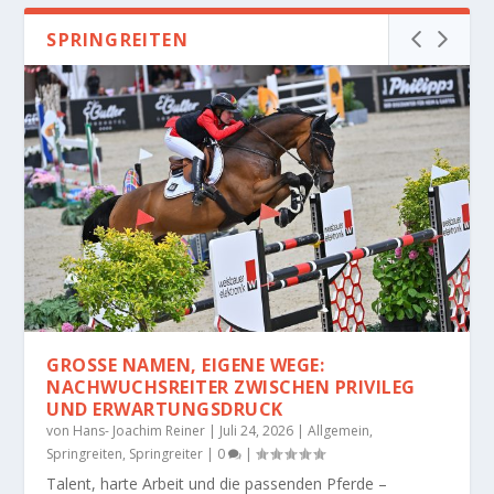
SPRINGREITEN
GROSSE NAMEN, EIGENE WEGE: N
ACHWUCHSREITER ZWISCHEN PRIVILEG U
ND ERWARTUNGSDRUCK
von
Hans- Joachim Reiner
|
Juli 24, 2026
|
Allgemein
,
Springreiten
,
Springreiter
|
0
|
Talent, harte Arbeit und die passenden Pferde –