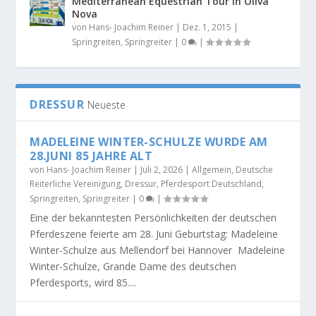
Mediterranean Equestrian Tour in Oliva
Nova
von
Hans- Joachim Reiner
|
Dez. 1, 2015
|
Springreiten
,
Springreiter
|
0
|
DRESSUR
Neueste
MADELEINE WINTER-SCHULZE WURDE AM
28.JUNI 85 JAHRE ALT
von
Hans- Joachim Reiner
|
Juli 2, 2026
|
Allgemein
,
Deutsche
Reiterliche Vereinigung
,
Dressur
,
Pferdesport Deutschland
,
Springreiten
,
Springreiter
|
0
|
Eine der bekanntesten Persönlichkeiten der deutschen
Pferdeszene feierte am 28. Juni Geburtstag: Madeleine
Winter-Schulze aus Mellendorf bei Hannover Madeleine
Winter-Schulze, Grande Dame des deutschen
Pferdesports, wird 85....