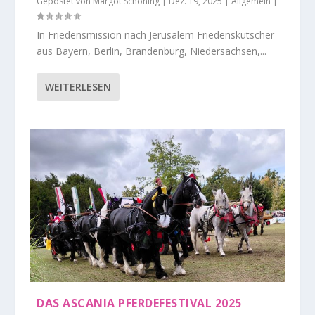
Gepostet von
Margot Schöning
|
Dez. 19, 2025
|
Allgemein
|
In Friedensmission nach Jerusalem Friedenskutscher
aus Bayern, Berlin, Brandenburg, Niedersachsen,...
WEITERLESEN
DAS ASCANIA PFERDEFESTIVAL 2025