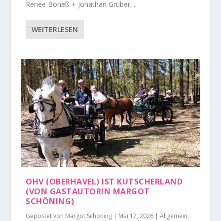
Renee Boneß + Jonathan Grüber,...
WEITERLESEN
OHV (OBERHAVEL) IST KUTSCHERLAND
(VON GASTAUTORIN MARGOT
SCHÖNING)
Gepostet von
Margot Schöning
|
Mai 17, 2026
|
Allgemein
,