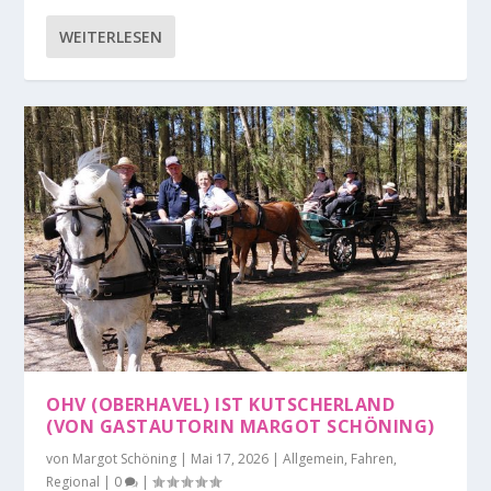
WEITERLESEN
OHV (OBERHAVEL) IST KUTSCHERLAND
(VON GASTAUTORIN MARGOT SCHÖNING)
von
Margot Schöning
|
Mai 17, 2026
|
Allgemein
,
Fahren
,
Regional
|
0
|