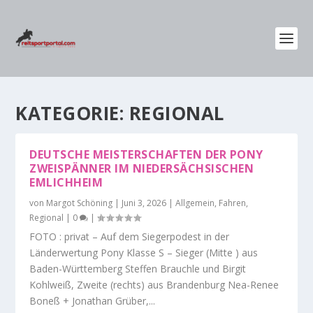
KATEGORIE:
REGIONAL
DEUTSCHE MEISTERSCHAFTEN DER PONY
ZWEISPÄNNER IM NIEDERSÄCHSISCHEN
EMLICHHEIM
von
Margot Schöning
|
Juni 3, 2026
|
Allgemein
,
Fahren
,
Regional
|
0
|
FOTO : privat – Auf dem Siegerpodest in der
Länderwertung Pony Klasse S – Sieger (Mitte ) aus
Baden-Württemberg Steffen Brauchle und Birgit
Kohlweiß, Zweite (rechts) aus Brandenburg Nea-Renee
Boneß + Jonathan Grüber,...