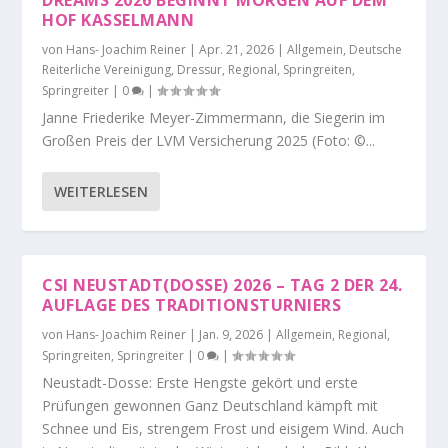
HOF KASSELMANN
von
Hans- Joachim Reiner
|
Apr. 21, 2026
|
Allgemein
,
Deutsche
Reiterliche Vereinigung
,
Dressur
,
Regional
,
Springreiten
,
Springreiter
|
0
|
Janne Friederike Meyer-Zimmermann, die Siegerin im
Großen Preis der LVM Versicherung 2025 (Foto: ©...
WEITERLESEN
CSI NEUSTADT(DOSSE) 2026 – TAG 2 DER 24.
AUFLAGE DES TRADITIONSTURNIERS
von
Hans- Joachim Reiner
|
Jan. 9, 2026
|
Allgemein
,
Regional
,
Springreiten
,
Springreiter
|
0
|
Neustadt-Dosse: Erste Hengste gekört und erste
Prüfungen gewonnen Ganz Deutschland kämpft mit
Schnee und Eis, strengem Frost und eisigem Wind. Auch