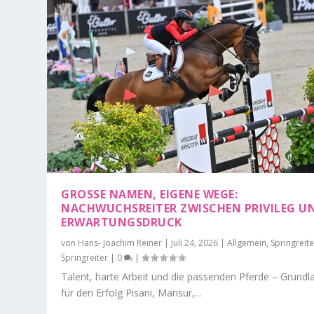
GROSSE NAMEN, EIGENE WEGE: N
ACHWUCHSREITER ZWISCHEN PRIVILEG UND
RWARTUNGSDRUCK
von
Hans- Joachim Reiner
|
Juli 24, 2026
|
Allgemein
,
Springreit
Springreiter
|
0
|
Talent, harte Arbeit und die passenden Pferde – Grundl
für den Erfolg Pisani, Mansur,...
DEUTSCHES SPRING- UND DRESSUR 
LONGINES GLOBAL CHAMPIONS TOU