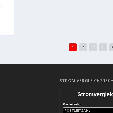
n
1
2
3
...
3
STROM VERGLEICHSREC
Stromverglei
Postleitzahl: