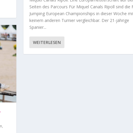
iterliche Vereinigung
en
,
Springreiter
|
0
|
,
Springreiten
,
Springreiter
|
0
|
Seiten des Parcours Für Miquel Canals Ripoll sind die 
Jumping European Championships in dieser Woche mi
keinem anderen Turnier vergleichbar. Der 21-jährige
Spanier...
WEITERLESEN
–
en
,