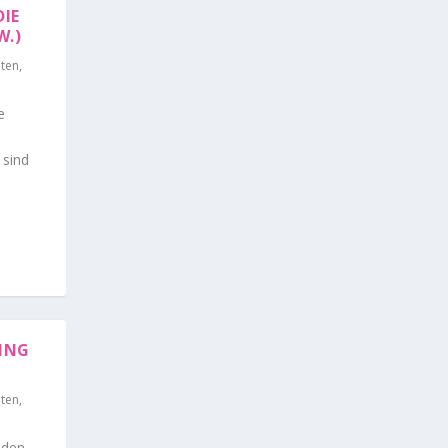
IE
W.)
iten
,
e
 sind
PING
iten
,
iden