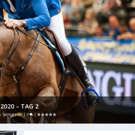
020 – TAG 2
n
,
Springreiter
|
0
|