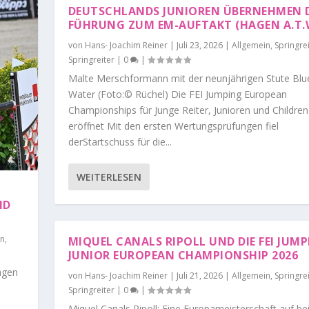
DEUTSCHLANDS JUNIOREN ÜBERNEHMEN D
FÜHRUNG ZUM EM-AUFTAKT (HAGEN A.T.
von
Hans- Joachim Reiner
|
Juli 23, 2026
|
Allgemein
,
Springre
Springreiter
|
0
|
Malte Merschformann mit der neunjährigen Stute Blu
Water (Foto:© Rüchel) Die FEI Jumping European
Championships für Junge Reiter, Junioren und Children
eröffnet Mit den ersten Wertungsprüfungen fiel
derStartschuss für die...
WEITERLESEN
 E
en
,
MIQUEL CANALS RIPOLL UND DIE FEI JUM
JUNIOR EUROPEAN CHAMPIONSHIP 2026
agen
von
Hans- Joachim Reiner
|
Juli 21, 2026
|
Allgemein
,
Springre
Springreiter
|
0
|
DERBY HAMBURG –...
R OF DOHA – DAN...
Miquel Canals Ripoll: Eine Europameisterschaft auf be