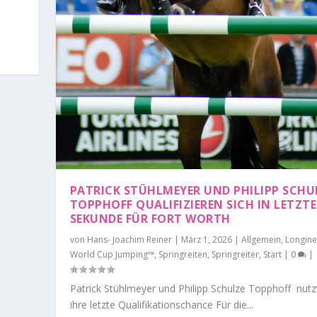
PATRICK STÜHLMEYER UND PHILIPP SCHU
TOPPHOFF QUALIFIZIEREN SICH IN LETZT
SEKUNDE FÜR FORT WORTH
von
Hans- Joachim Reiner
|
März 1, 2026
|
Allgemein
,
Longine
World Cup Jumping™
,
Springreiten
,
Springreiter
,
Start
|
0
|
Patrick Stühlmeyer und Philipp Schulze Topphoff nutz
ihre letzte Qualifikationschance Für die...