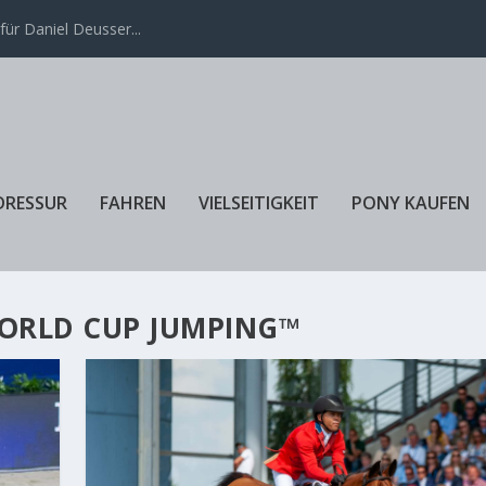
ür Daniel Deusser...
DRESSUR
FAHREN
VIELSEITIGKEIT
PONY KAUFEN
WORLD CUP JUMPING™