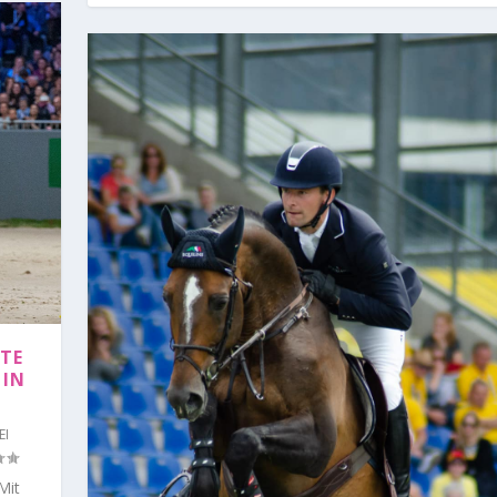
FTE
 IN
EI
Mit