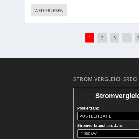
WEITERLESEN
1
2
3
...
STROM VERGLEICHSREC
Stromverglei
Postleitzahl:
Stromverbrauch pro Jahr: