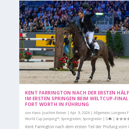
KENT FARRINGTON NACH DER ERSTEN HÄL
IM ERSTEN SPRINGEN BEIM WELTCUP-FINAL
FORT WORTH IN FÜHRUNG
von
Hans- Joachim Reiner
|
Apr. 9, 2026
|
Allgemein
,
Longines F
World Cup Jumping™
,
Springreiten
,
Springreiter
|
0
|
Kent Farrington nach dem ersten Teil der Prüfung vorn 