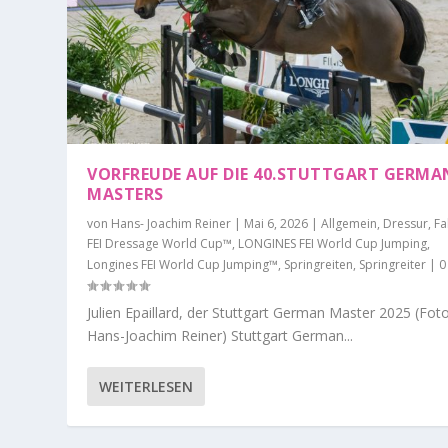
VORFREUDE AUF DIE 40.STUTTGART GERMA
MASTERS
von
Hans- Joachim Reiner
|
Mai 6, 2026
|
Allgemein
,
Dressur
,
Fa
FEI Dressage World Cup™
,
LONGINES FEI World Cup Jumping
,
Longines FEI World Cup Jumping™
,
Springreiten
,
Springreiter
|
Julien Epaillard, der Stuttgart German Master 2025 (Fot
Hans-Joachim Reiner) Stuttgart German...
WEITERLESEN