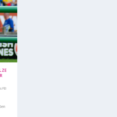
LZE
ER
s FEI
ten