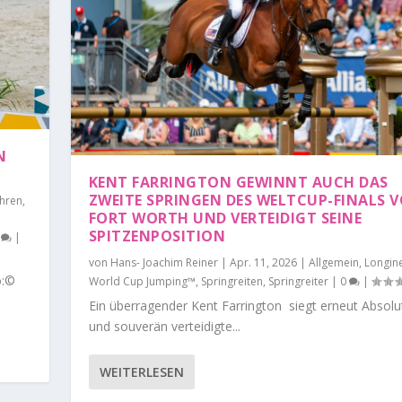
N
KENT FARRINGTON GEWINNT AUCH DAS
ZWEITE SPRINGEN DES WELTCUP-FINALS 
hren
,
FORT WORTH UND VERTEIDIGT SEINE
SPITZENPOSITION
0
|
von
Hans- Joachim Reiner
|
Apr. 11, 2026
|
Allgemein
,
Longine
o:©
World Cup Jumping™
,
Springreiten
,
Springreiter
|
0
|
Ein überragender Kent Farrington siegt erneut Absolut
und souverän verteidigte...
WEITERLESEN