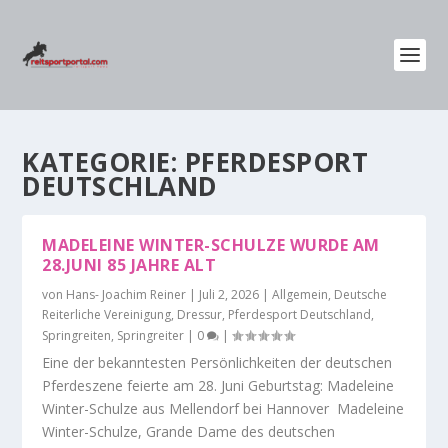
KATEGORIE:
PFERDESPORT
DEUTSCHLAND
MADELEINE WINTER-SCHULZE WURDE AM
28.JUNI 85 JAHRE ALT
von
Hans- Joachim Reiner
|
Juli 2, 2026
|
Allgemein
,
Deutsche
Reiterliche Vereinigung
,
Dressur
,
Pferdesport Deutschland
,
Springreiten
,
Springreiter
|
0
|
Eine der bekanntesten Persönlichkeiten der deutschen
Pferdeszene feierte am 28. Juni Geburtstag: Madeleine
Winter-Schulze aus Mellendorf bei Hannover Madeleine
Winter-Schulze, Grande Dame des deutschen