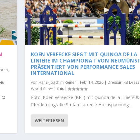
N
KOEN VEREECKE SIEGT MIT QUINOA DE LA
LINIERE IM CHAMPIONAT VON NEUMÜNS
PRÄSENTIERT VON PERFORMANCE SALES
hren
,
INTERNATIONAL
von
Hans- Joachim Reiner
|
Feb. 14, 2026
|
Dressur
,
FEI Dres
0
|
World Cup™
|
0
|
Foto: Koen Vereecke (BEL) mit Quinoa de la Linière ©
o:©
Pferdefotografie Stefan Lafrentz Hochspannung...
WEITERLESEN