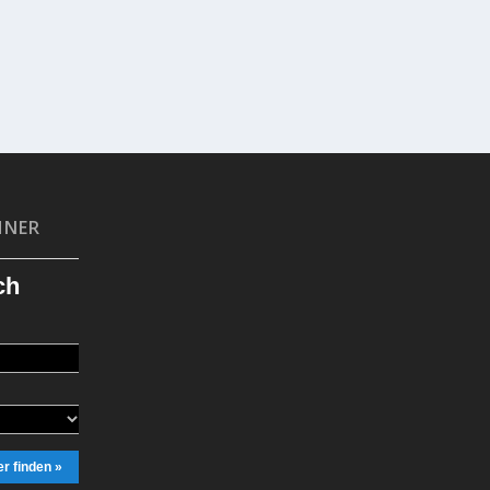
HNER
ch
r finden »