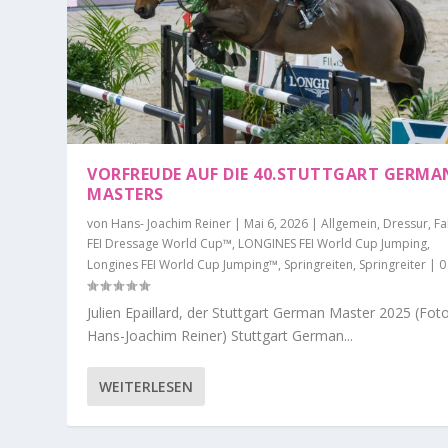
VORFREUDE AUF DIE 40.STUTTGART GERMA
MASTERS
von
Hans- Joachim Reiner
|
Mai 6, 2026
|
Allgemein
,
Dressur
,
Fa
FEI Dressage World Cup™
,
LONGINES FEI World Cup Jumping
,
Longines FEI World Cup Jumping™
,
Springreiten
,
Springreiter
|
Julien Epaillard, der Stuttgart German Master 2025 (Fot
Hans-Joachim Reiner) Stuttgart German...
WEITERLESEN