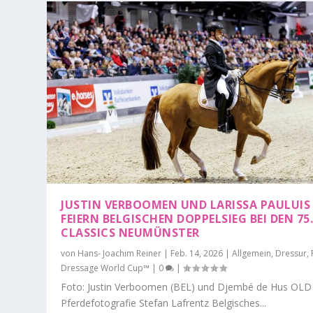
JUSTIN VERBOOMEN UND LARISSA PAULUIS
FEIERN BELGISCHEN DOPPELSIEG BEI DEN 75
CLASSICS NEUMÜNSTER
von
Hans- Joachim Reiner
|
Feb. 14, 2026
|
Allgemein
,
Dressur
,
Dressage World Cup™
|
0
|
Foto: Justin Verboomen (BEL) und Djembé de Hus OLD
Pferdefotografie Stefan Lafrentz Belgisches...