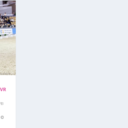
.VR
FEI
 ©