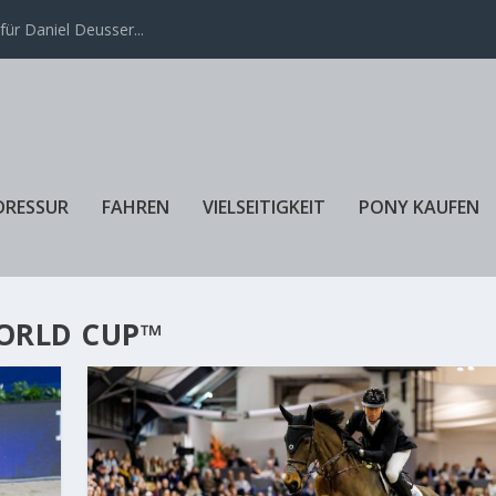
ür Daniel Deusser...
DRESSUR
FAHREN
VIELSEITIGKEIT
PONY KAUFEN
WORLD CUP™