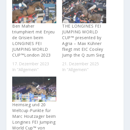
Ben Maher
THE LONGINES FEI
triumphiert mit Enjeu
JUMPING WORLD
de Grisien beim
CUP™ presented by
LONGINES FEI
Agria – Max Kühner
JUMPING WORLD
fliegt mit EIC Cooley
CUP™London 2023
Jump the Q zum Sieg
17. Dezember 2023
21. Dezember 2025
In "Allgemein"
In "Allgemein"
Heimsieg und 20
Weltcup-Punkte für
Marc Houtzager beim
Longines FEI Jumping
World Cup™ von