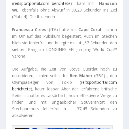
(
reitsportportal.com berichtete
) kam mit
Hansson
WL
ebenfalls ohne Abwurf in 39,23 Sekunden ins Ziel
(Platz 4). Die Italienerin
Francesca Ciriesi
(ITA) hatte mit
Cape Coral
schon
im Umlauf das Publikum begeistert. Auch im Stechen
blieb sie fehlerfrei und belegte mit 41,67 Sekunden den
siebten Rang im LONGINES FEI Jumping World Cup™
Verona.
Die Aufgabe, die Zeit von Steve Guerdat noch zu
unterbieten, schien selbst für
Ben Maher
(GBR) ,
den
Olympiasieger von Tokio (
reitsportportal.com
berichtete
), kaum lösbar. Aber der erfahrene britische
Reiter schaffte es tatsächlich, noch effektivere Wege zu
finden und mit unglaublicher Souveränität den
Stechparcours fehlerfrei in 37,45 Sekunden zu
absolvieren.