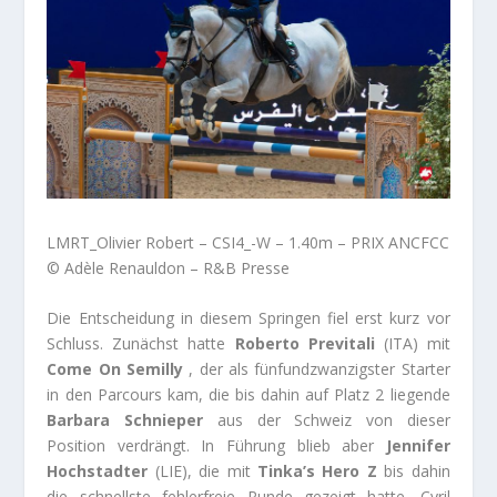
LMRT_Olivier Robert – CSI4_-W – 1.40m – PRIX ANCFCC
© Adèle Renauldon – R&B Presse
Die Entscheidung in diesem Springen fiel erst kurz vor
Schluss. Zunächst hatte
Roberto Previtali
(ITA) mit
Come On Semilly
, der als fünfundzwanzigster Starter
in den Parcours kam, die bis dahin auf Platz 2 liegende
Barbara Schnieper
aus der Schweiz von dieser
Position verdrängt. In Führung blieb aber
Jennifer
Hochstadter
(LIE), die mit
Tinka’s Hero Z
bis dahin
die schnellste fehlerfreie Runde gezeigt hatte. Cyril