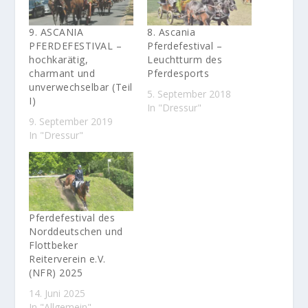
9. ASCANIA
8. Ascania
PFERDEFESTIVAL –
Pferdefestival –
hochkarätig,
Leuchtturm des
charmant und
Pferdesports
unverwechselbar (Teil
5. September 2018
I)
In "Dressur"
9. September 2019
In "Dressur"
Pferdefestival des
Norddeutschen und
Flottbeker
Reiterverein e.V.
(NFR) 2025
14. Juni 2025
In "Allgemein"