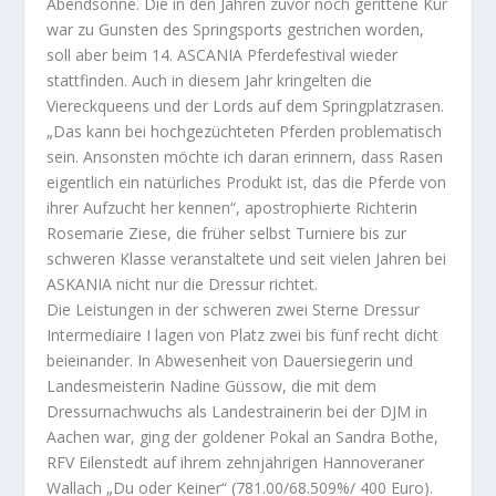
Abendsonne. Die in den Jahren zuvor noch gerittene Kür
war zu Gunsten des Springsports gestrichen worden,
soll aber beim 14. ASCANIA Pferdefestival wieder
stattfinden. Auch in diesem Jahr kringelten die
Viereckqueens und der Lords auf dem Springplatzrasen.
„Das kann bei hochgezüchteten Pferden problematisch
sein. Ansonsten möchte ich daran erinnern, dass Rasen
eigentlich ein natürliches Produkt ist, das die Pferde von
ihrer Aufzucht her kennen“, apostrophierte Richterin
Rosemarie Ziese, die früher selbst Turniere bis zur
schweren Klasse veranstaltete und seit vielen Jahren bei
ASKANIA nicht nur die Dressur richtet.
Die Leistungen in der schweren zwei Sterne Dressur
Intermediaire I lagen von Platz zwei bis fünf recht dicht
beieinander. In Abwesenheit von Dauersiegerin und
Landesmeisterin Nadine Güssow, die mit dem
Dressurnachwuchs als Landestrainerin bei der DJM in
Aachen war, ging der goldener Pokal an Sandra Bothe,
RFV Eilenstedt auf ihrem zehnjährigen Hannoveraner
Wallach „Du oder Keiner“ (781.00/68.509%/ 400 Euro).