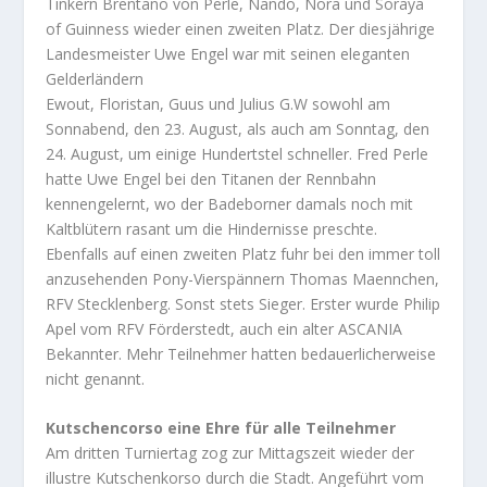
Tinkern Brentano von Perle, Nando, Nora und Soraya
of Guinness wieder einen zweiten Platz. Der diesjährige
Landesmeister Uwe Engel war mit seinen eleganten
Gelderländern
Ewout, Floristan, Guus und Julius G.W sowohl am
Sonnabend, den 23. August, als auch am Sonntag, den
24. August, um einige Hundertstel schneller. Fred Perle
hatte Uwe Engel bei den Titanen der Rennbahn
kennengelernt, wo der Badeborner damals noch mit
Kaltblütern rasant um die Hindernisse preschte.
Ebenfalls auf einen zweiten Platz fuhr bei den immer toll
anzusehenden Pony-Vierspännern Thomas Maennchen,
RFV Stecklenberg. Sonst stets Sieger. Erster wurde Philip
Apel vom RFV Förderstedt, auch ein alter ASCANIA
Bekannter. Mehr Teilnehmer hatten bedauerlicherweise
nicht genannt.
Kutschencorso eine Ehre für alle Teilnehmer
Am dritten Turniertag zog zur Mittagszeit wieder der
illustre Kutschenkorso durch die Stadt. Angeführt vom