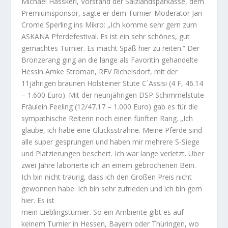
Michael Hasskerl, Vorstand der Salzlandsparkasse, dem
Premiumsponsor, sagte er dem Turnier-Moderator Jan
Crome Sperling ins Mikro: „Ich komme sehr gern zum
ASKANA Pferdefestival. Es ist ein sehr schönes, gut
gemachtes Turnier. Es macht Spaß hier zu reiten.“ Der
Bronzerang ging an die lange als Favoritin gehandelte
Hessin Amke Stroman, RFV Richelsdorf, mit der
11jährigen braunen Holsteiner Stute C`Assisi (4 F, 46.14
– 1.600 Euro). Mit der neunjährigen DSP Schimmelstute
Fräulein Feeling (12/47.17 – 1.000 Euro) gab es für die
sympathische Reiterin noch einen fünften Rang. „Ich
glaube, ich habe eine Glückssträhne. Meine Pferde sind
alle super gesprungen und haben mir mehrere S-Siege
und Platzierungen beschert. Ich war lange verletzt. Über
zwei Jahre laborierte ich an einem gebrochenen Bein.
Ich bin nicht traurig, dass ich den Großen Preis nicht
gewonnen habe. Ich bin sehr zufrieden und ich bin gern
hier. Es ist
mein Lieblingsturnier. So ein Ambiente gibt es auf
keinem Turnier in Hessen, Bayern oder Thüringen, wo