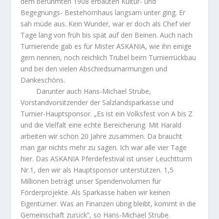
dem berühmten 1908 erbauten Kultur- und
Begegnungs- Bestehornhaus langsam unter ging. Er
sah müde aus. Kein Wunder, war er doch als Chef vier
Tage lang von früh bis spät auf den Beinen. Auch nach
Turnierende gab es für Mister ASKANIA, wie ihn einige
gern nennen, noch reichlich Trubel beim Turnierrückbau
und bei den vielen Abschiedsumarmungen und
Dankeschöns.
Darunter auch Hans-Michael Strube,
Vorstandvorsitzender der Salzlandsparkasse und
Turnier-Hauptsponsor. „Es ist ein Volksfest von A bis Z
und die Vielfalt eine echte Bereicherung. Mit Harald
arbeiten wir schon 20 Jahre zusammen. Da braucht
man gar nichts mehr zu sagen. Ich war alle vier Tage
hier. Das ASKANIA Pferdefestival ist unser Leuchtturm
Nr.1, den wir als Hauptsponsor unterstützen. 1,5
Millionen beträgt unser Spendenvolumen für
Förderprojekte. Als Sparkasse haben wir keinen
Eigentümer. Was an Finanzen übrig bleibt, kommt in die
Gemeinschaft zurück“, so Hans-Michael Strube.