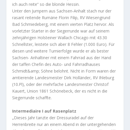
ich auch reite“ so die blonde Hessin.
Unter den Jumpern aus Sachsen-Anhalt stach nur der
rasant reitende Rumäne Florin Filip, RV Wiesengrund
Bad Schmiedeberg, mit einem vierten Platz hervor. Als
vorletzter Starter in der Siegerrunde war auf seinem
zehnjährigen Holsteiner Wallach Chicago mit 43.30
Schnellster, leistete sich aber 8 Fehler (1.000 Euro). Für
diesen und weitere Turnierfolge wurde er als bester
Sachsen- Anhaltiner mit einem Fahrrad aus der Hand
der taffen Chefin des Auto- und Fahrradhauses
Schmidt&amp; Söhne belohnt. Nicht in Form waren der
amtierende Landesmeister Dirk Holländer, RV Ihleburg
(10.Pl), oder der mehrfache Landesmeister Christof
Kauert, Union 1861 Schönebeck, der es nicht in die
Siegerrunde schaffte.
Intermediaire I auf Rasenplatz
„Dieses Jahr tanzte der Dressuradel auf der
Herrenbreite nur an einem Abend in der untergehenden