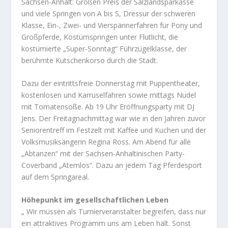
Sachsen-Anhalt: Großen Preis der Salzlandsparkasse
und viele Springen von A bis S, Dressur der schweren
Klasse, Ein-, Zwei- und Vierspännerfahren für Pony und
Großpferde, Kostümspringen unter Flutlicht, die
kostümierte „Super-Sonntag“ Führzügelklasse, der
berühmte Kutschenkorso durch die Stadt.
Dazu der eintrittsfreie Donnerstag mit Puppentheater,
kostenlosen und Karruselfahren sowie mittags Nudel
mit Tomatensoße. Ab 19 Uhr Eröffnungsparty mit DJ
Jens. Der Freitagnachmittag war wie in den Jahren zuvor
Seniorentreff im Festzelt mit Kaffee und Kuchen und der
Volksmusiksängerin Regina Ross. Am Abend für alle
„Abtanzen“ mit der Sachsen-Anhaltinischen Party-
Coverband „Atemlos“. Dazu an jedem Tag Pferdesport
auf dem Springareal.
Höhepunkt im gesellschaftlichen Leben
„ Wir müssen als Turnierveranstalter begreifen, dass nur
ein attraktives Programm uns am Leben hält. Sonst