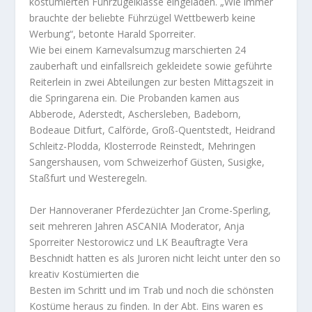
kostümierten Führzügelklasse eingeladen. „Wie immer
brauchte der beliebte Führzügel Wettbewerb keine
Werbung“, betonte Harald Sporreiter.
Wie bei einem Karnevalsumzug marschierten 24
zauberhaft und einfallsreich gekleidete sowie geführte
Reiterlein in zwei Abteilungen zur besten Mittagszeit in
die Springarena ein. Die Probanden kamen aus
Abberode, Aderstedt, Aschersleben, Badeborn,
Bodeaue Ditfurt, Calförde, Groß-Quentstedt, Heidrand
Schleitz-Plodda, Klosterrode Reinstedt, Mehringen
Sangershausen, vom Schweizerhof Güsten, Susigke,
Staßfurt und Westeregeln.
Der Hannoveraner Pferdezüchter Jan Crome-Sperling,
seit mehreren Jahren ASCANIA Moderator, Anja
Sporreiter Nestorowicz und LK Beauftragte Vera
Beschnidt hatten es als Juroren nicht leicht unter den so
kreativ Kostümierten die
Besten im Schritt und im Trab und noch die schönsten
Kostüme heraus zu finden. In der Abt. Eins waren es