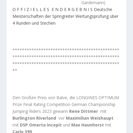
Gardemann)
O F F I Z I E L L E S E N D E R G E B N I S Deutsche
Meisterschaften der Springreiter Wertungsprüfung über
4 Runden und Stechen
*********************************************
*********************************************
*********************************************
**
Den Großen Preis von Balve, die LONGINES OPTIMUM
Prize Final Rating Competition German Championship
Jumping Riders 2023 gewann
Rene Dittmer
mit
Burlington Riverland
vor
Maximilian Weishaupt
mit
DSP Omerta Incepit
und
Max Haunhorst
mit
Carlo 399
.