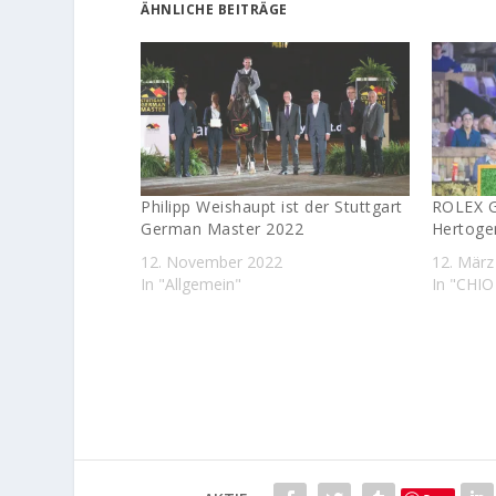
ÄHNLICHE BEITRÄGE
Philipp Weishaupt ist der Stuttgart
ROLEX G
German Master 2022
Hertoge
12. November 2022
12. März
In "Allgemein"
In "CHIO