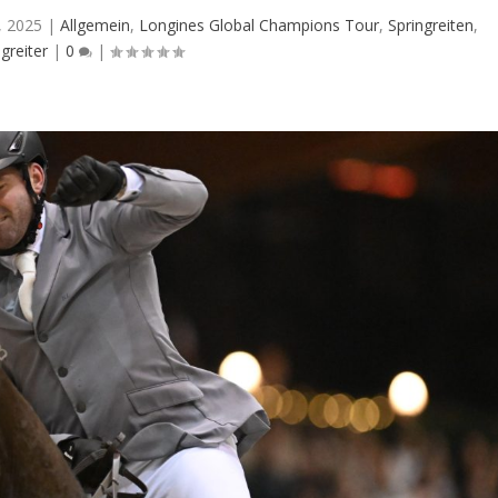
, 2025
|
Allgemein
,
Longines Global Champions Tour
,
Springreiten
,
greiter
|
0
|