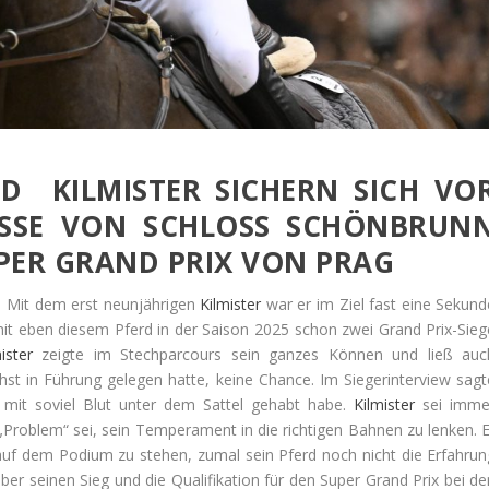
ND KILMISTER SICHERN SICH VO
ISSE VON SCHLOSS SCHÖNBRUN
UPER GRAND PRIX VON PRAG
 Mit dem erst neunjährigen
Kilmister
war er im Ziel fast eine Sekund
it eben diesem Pferd in der Saison 2025 schon zwei Grand Prix-Sieg
ister
zeigte im Stechparcours sein ganzes Können und ließ auc
st in Führung gelegen hatte, keine Chance. Im Siegerinterview sagt
 mit soviel Blut unter dem Sattel gehabt habe.
Kilmister
sei imme
Problem“ sei, sein Temperament in die richtigen Bahnen zu lenken. E
uf dem Podium zu stehen, zumal sein Pferd noch nicht die Erfahrun
ber seinen Sieg und die Qualifikation für den Super Grand Prix bei de