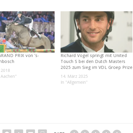
RAND PRIX von ’s-
Richard Vogel springt mit United
nbosch
Touch S bei den Dutch Masters
2025 zum Sieg im VDL Groep Prize
 2018
 Aachen"
14. März 2025
In "Allgemein"