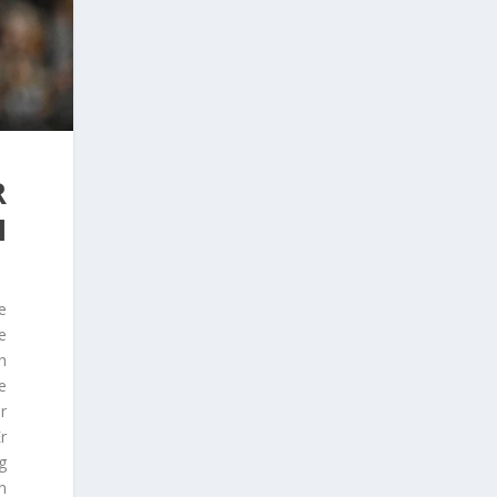
R
N
e
e
h
e
r
r
g
n