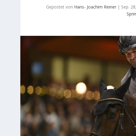
Gepostet von
Hans- Joachim Reiner
|
Sep. 28
Sprin