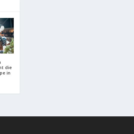
n
t die
pe in