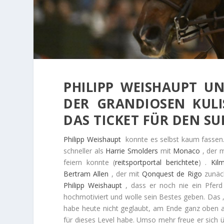
PHILIPP WEISHAUPT U
DER GRANDIOSEN KUL
DAS TICKET FÜR DEN S
Philipp
Weishaupt
konnte es selbst kaum fassen.
schneller als
Harrie
Smolders
mit
Monaco
, der m
feiern konnte (
reitsportportal berichtete
) .
Kilm
Bertram
Allen
, der mit
Qonquest de Rigo
zunäch
Philipp
Weishaupt
, dass er noch nie ein Pferd
hochmotiviert und wolle sein Bestes geben. Das „
habe heute nicht geglaubt, am Ende ganz oben a
für dieses Level habe. Umso mehr freue er sich ü