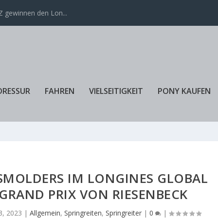
 gewinnen den Lon...
DRESSUR
FAHREN
VIELSEITIGKEIT
PONY KAUFEN
 SMOLDERS IM LONGINES GLOBAL
GRAND PRIX VON RIESENBECK
23, 2023
|
Allgemein
,
Springreiten
,
Springreiter
|
0
|