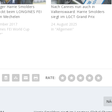
ger Harrie Smolders
Nach Cannes nun auch in
uckt beim LONGINES FEI
Valkenswaard: Harrie Smolders
in Mechelen
siegt im LGCT Grand Prix
ember 2017
24. August 2025
ines FEI World Cup
In "Allgemein"
™"
RATE:
NÄ