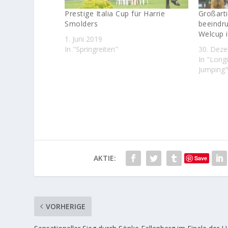
Prestige Italia Cup für Harrie
Großarti
Smolders
beeindr
Welcup 
1. Juni 2019
In "Springreiten"
30. Dez
In "Long
Jumping
AKTIE:
Save
VORHERIGE