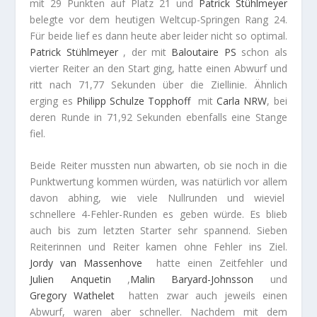
mit 29 Punkten auf Platz 21 und
Patrick
Stühlmeyer
belegte vor dem heutigen Weltcup-Springen Rang 24.
Für beide lief es dann heute aber leider nicht so optimal.
Patrick
Stühlmeyer
, der mit
Baloutaire PS
schon als
vierter Reiter an den Start ging, hatte einen Abwurf und
ritt nach 71,77 Sekunden über die Ziellinie. Ähnlich
erging es
Philipp
Schulze Topphoff
mit
Carla NRW
, bei
deren Runde in 71,92 Sekunden ebenfalls eine Stange
fiel.
Beide Reiter mussten nun abwarten, ob sie noch in die
Punktwertung kommen würden, was natürlich vor allem
davon abhing, wie viele Nullrunden und wieviel
schnellere 4-Fehler-Runden es geben würde. Es blieb
auch bis zum letzten Starter sehr spannend. Sieben
Reiterinnen und Reiter kamen ohne Fehler ins Ziel.
Jordy
van Massenhove
hatte einen Zeitfehler und
Julien
Anquetin
,
Malin
Baryard-Johnsson
und
Gregory
Wathelet
hatten zwar auch jeweils einen
Abwurf, waren aber schneller. Nachdem mit dem