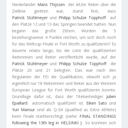
Niederländer
Mans
Thijssen
der letzte Reiter über die
Ziellinie geritten war, stand fest, dass
Patrick
Stühlmeyer
und
Philipp
Schulze Topphoff
auf
den Plätze 12 und 13 das Springen beendet hatten. Nun
begann das große Zittern. Würden die 5
beziehungsweise 4 Punkte reichen, um sich doch noch
für das Weltcup-Finale in Fort Worth zu qualifizieren? Es
dauerte relativ lange, bis die Liste der qualifizierten
Reiterinnen und Reiter veröffentlicht wurde, auf der
Patrick
Stühlmeyer
und
Philipp
Schulze Topphoff
die
Plätze 20 und 21 belegten. Das war nach den
Regularien der FEI die Qualifikation, obwohl sich ja
eigentlich nur 18 Reiterinnen und Reiter aus der Western
European League für Fort Worth qualifizieren konnte.
Grundlage dafür ist, dass der Titelverteidiger
Julien
Epaillard
automatisch qualifiziert ist.
Eiken
Sato
und
Yuri
Mansur
sind als Q-EA (qualified as Extra Athlete)
beim Finale startberechtigt. (siehe:
FINAL STANDINGS
following the 13th leg in
HELSINKI )
So konnten sich