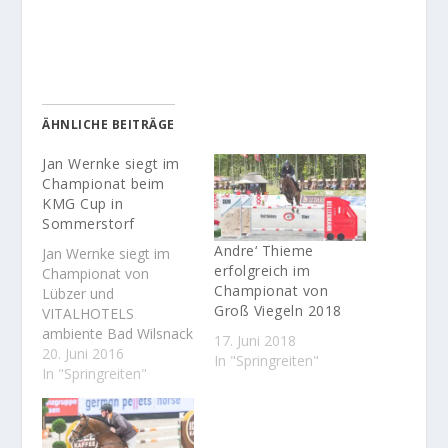
ÄHNLICHE BEITRÄGE
Jan Wernke siegt im
Championat beim
KMG Cup in
Sommerstorf
Andre‘ Thieme
Jan Wernke siegt im
erfolgreich im
Championat von
Championat von
Lübzer und
Groß Viegeln 2018
VITALHOTELS
ambiente Bad Wilsnack
17. Juni 2018
Jan Wernke konnte die
20. Juni 2016
In "Springreiten"
Hauptprüfung des
In "Springreiten"
Samstags beim KMG
Cup in Sommerstorf
für sich entscheiden.