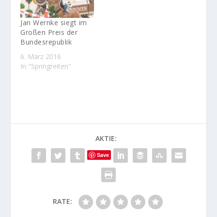
Im Championat von
Lübzer und
VITALHOTELS
Jan Wernke siegt im
ambiente Bad Wilsnack
Großen Preis der
konnte der junge
Bundesrepublik
Reiter aus Holdorf mit
6. März 2016
seiner
In "Springreiten"
Traumstute Queen
Mary alle Konkurrenten
um den Sieg…
AKTIE:
Save
RATE: