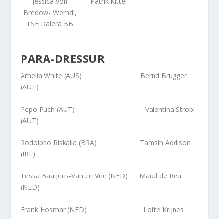
Jessica von
Patrik Kittel
Bredow- Werndl,
TSF Dalera BB
PARA-DRESSUR
Amelia White (AUS) Bernd Brugger
(AUT)
Pepo Puch (AUT) Valentina Strobl
(AUT)
Rodolpho Riskalla (BRA) Tamsin Addison
(IRL)
Tessa Baaijens-Van de Vrie (NED) Maud de Reu
(NED)
Frank Hosmar (NED) Lotte Krijnes