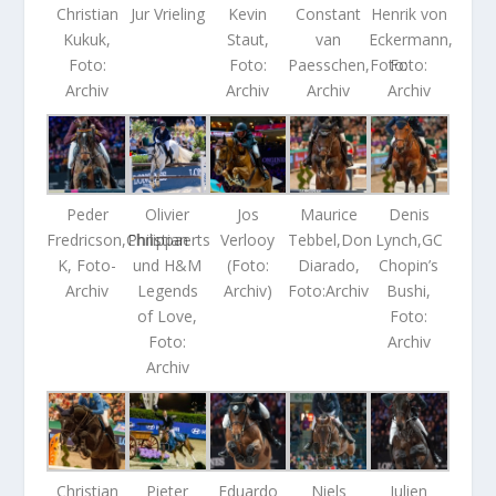
Christian
Jur Vrieling
Kevin
Constant
Henrik von
Kukuk,
Staut,
van
Eckermann,
Foto:
Foto:
Paesschen,Foto:
Foto:
Archiv
Archiv
Archiv
Archiv
Peder
Olivier
Jos
Maurice
Denis
Fredricson,Christian
Philippaerts
Verlooy
Tebbel,Don
Lynch,GC
K, Foto-
und H&M
(Foto:
Diarado,
Chopin’s
Archiv
Legends
Archiv)
Foto:Archiv
Bushi,
of Love,
Foto:
Foto:
Archiv
Archiv
Christian
Pieter
Eduardo
Niels
Julien