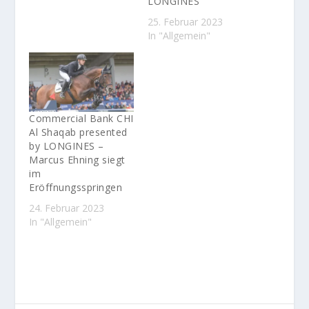
LONGINES
25. Februar 2023
In "Allgemein"
Commercial Bank CHI
Al Shaqab presented
by LONGINES –
Marcus Ehning siegt
im
Eröffnungsspringen
24. Februar 2023
In "Allgemein"