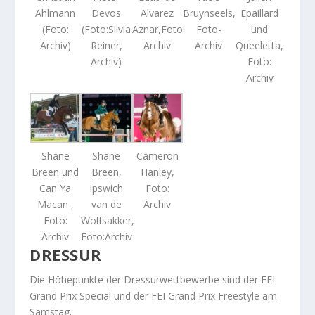
Ahlmann
Devos
Alvarez
Bruynseels,
Epaillard
(Foto:
(Foto:Silvia
Aznar,Foto:
Foto-
und
Archiv)
Reiner,
Archiv
Archiv
Queeletta,
Archiv)
Foto:
Archiv
Shane
Shane
Cameron
Breen und
Breen,
Hanley,
Can Ya
Ipswich
Foto:
Macan ,
van de
Archiv
Foto:
Wolfsakker,
Archiv
Foto:Archiv
DRESSUR
Die Höhepunkte der Dressurwettbewerbe sind der FEI
Grand Prix Special und der FEI Grand Prix Freestyle am
Samstag.