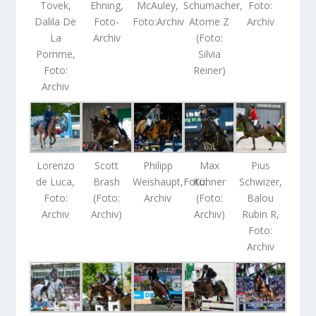
Tovek,
Ehning,
McAuley,
Schumacher,
Foto:
Dalila De
Foto-
Foto:Archiv
Atome Z
Archiv
La
Archiv
(Foto:
Pomme,
Silvia
Foto:
Reiner)
Archiv
Lorenzo
Scott
Philipp
Max
Pius
de Luca,
Brash
Weishaupt,Foto:
Kühner
Schwizer,
Foto:
(Foto:
Archiv
(Foto:
Balou
Archiv
Archiv)
Archiv)
Rubin R,
Foto:
Archiv