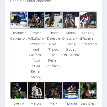
Dabei sind unter anderem:
Emanuele
Edwina
Simon
Athina
Gregory
Gaudiano_,Foto:Archiv
Tops-
Delestre
Onassis,MHS
Wathelet,
Alexander
(FRA)
Going
Foto:Archiv
und
(Photo:
Global,
California
Silvia
Foto:Archiv
(Foto:
Reiner,
Silvia
Archive)
Reiner,
Archiv)
Evelina
Marcus
Mark
Titouan
Bart Bles,