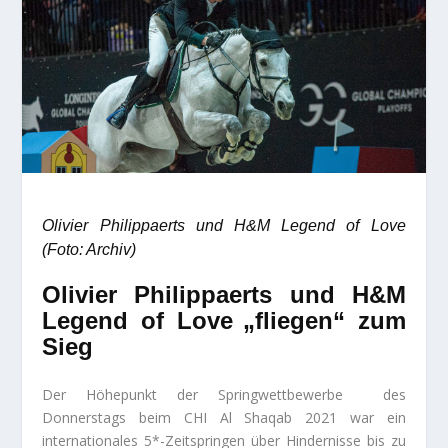
Olivier Philippaerts und H&M Legend of Love
(Foto: Archiv)
Olivier Philippaerts und H&M
Legend of Love
„fliegen“ zum
Sieg
Der Höhepunkt der Springwettbewerbe des
Donnerstags beim CHI Al Shaqab 2021 war ein
internationales 5*-Zeitspringen über Hindernisse bis zu