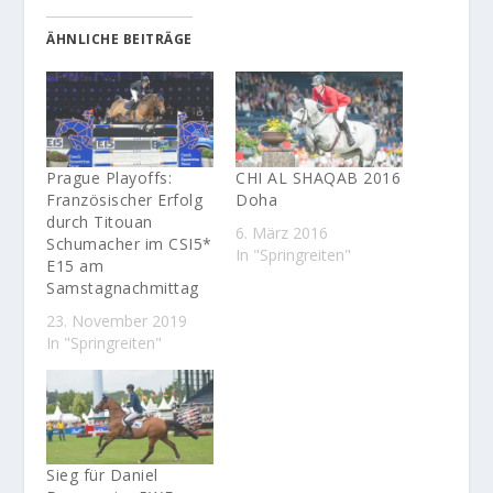
ÄHNLICHE BEITRÄGE
Prague Playoffs:
CHI AL SHAQAB 2016
Französischer Erfolg
Doha
durch Titouan
6. März 2016
Schumacher im CSI5*
In "Springreiten"
E15 am
Samstagnachmittag
23. November 2019
In "Springreiten"
Sieg für Daniel