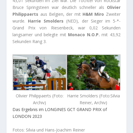
43,01 Sekunden im Ziel war. Die Tochter von Rockstar
Bruce Springsteen war deutlich schneller als
Olivier
Philippaerts
aus Belgien, der mit
H&M Miro
Zweiter
wurde.
Harrie Smolders
(NED), der Sieger im 5-*-
Grand Prix von Riesenbeck, war 0,02 Sekunden
langsamer und belegte mit
Monaco N.O.P.
mit 43,92
Sekunden Rang 3.
Olivier Philippaerts (Foto:
Harrie Smolders (Foto:Silvia
Archiv)
Reiner, Archiv)
Das Ergebnis im LONGINES GCT GRAND PRIX of
LONDON 2023
Fotos: Silvia und Hans-Joachim Reiner