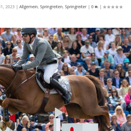
31, 2023
|
Allgemein
,
Springreiten
,
Springreiter
|
0
|