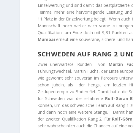
Einzelwertung und sind damit das bestplatzierte
einmal mehr eine hervorragende Leistung und 
11.Platz in der Einzelwertung belegt. Wenn auch
Mannschaft noch weiter nach vorne zu bringen,
Qualifikation am Ende doch mit 9,31 Punkten a
Mumbai
erneut eine souveräne, sichere und harm
SCHWEDEN AUF RANG 2 UND
Zwei unerwartete Runden von
Martin Fu
Führungswechsel. Martin Fuchs, der Einzeleuropa
wie gewohnt sehr souverän im Parcours unterwe
schon jubeln, als der Hengst am letzten Hi
Zeitlupentempo zu Boden fiel. Damit hatte die Sc
für Schweden war der erfahrene
Rolf-Göran 
können, um das schwedische Team auf Rang 1 zu ha
und dann noch eine weitere Stange. Damit hat
der zweiten Qualifikation Rang 2. Für
Rolf-Gör
sehr wahrscheinlich auch die Chancen auf eine vo