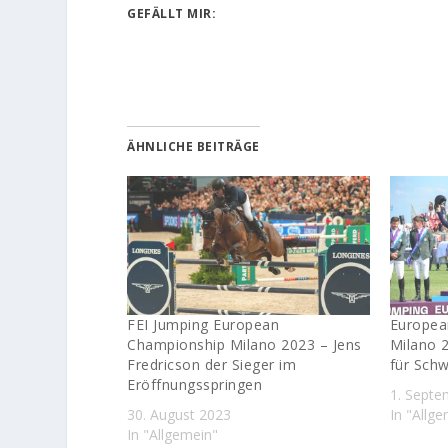
GEFÄLLT MIR:
ÄHNLICHE BEITRÄGE
FEI Jumping European
Europea
Championship Milano 2023 – Jens
Milano 
Fredricson der Sieger im
für Sch
Eröffnungsspringen
1. Septe
30. August 2023
In "Allg
In "Allgemein"