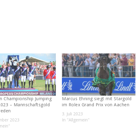
n Championship Jumping
Marcus Ehning siegt mit Stargold
2023 – Mannschaftsgold
im Rolex Grand Prix von Aachen
weden
3. Juli 2023
mber 2023
In "Allgemein"
emein"