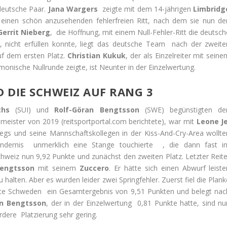
 deutsche Paar.
Jana Wargers
zeigte mit dem 14-jährigen
Limbridg
einen schön anzusehenden fehlerfreien Ritt, nach dem sie nun de
Gerrit Nieberg
, die Hoffnung, mit einem Null-Fehler-Ritt die deutsch
 nicht erfüllen konnte, liegt das deutsche Team nach der zweite
uf dem ersten Platz.
Christian Kukuk
, der als Einzelreiter mit sein
onische Nullrunde zeigte, ist Neunter in der Einzelwertung.
 DIE SCHWEIZ AUF RANG 3
chs
(SUI) und
Rolf-Göran Bengtsson
(SWE) begünstigten de
meister von 2019 (reitsportportal.com berichtete), war mit
Leone Je
gs und seine Mannschaftskollegen in der Kiss-And-Cry-Area wollte
ndernis unmerklich eine Stange touchierte , die dann fast i
hweiz nun 9,92 Punkte und zunächst den zweiten Platz. Letzter Reite
Bengtsson
mit seinem
Zuccero
. Er hätte sich einen Abwurf leiste
lten. Aber es wurden leider zwei Springfehler. Zuerst fiel die Plank
te Schweden ein Gesamtergebnis von 9,51 Punkten und belegt nac
an Bengtsson
, der in der Einzelwertung 0,81 Punkte hatte, sind nu
rdere Platzierung sehr gering.