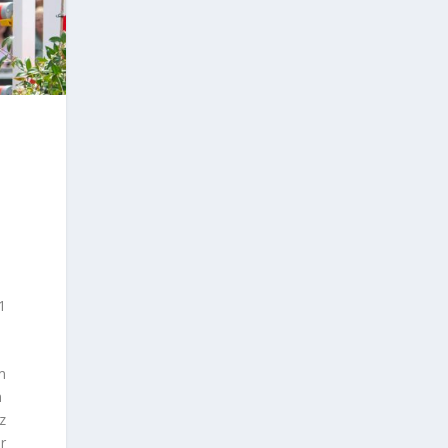
1
m
n
nz
r