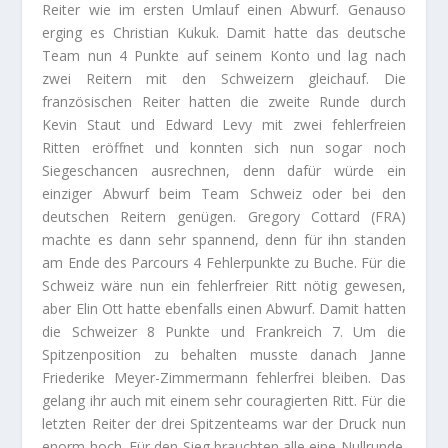
Reiter wie im ersten Umlauf einen Abwurf. Genauso
erging es Christian Kukuk. Damit hatte das deutsche
Team nun 4 Punkte auf seinem Konto und lag nach
zwei Reitern mit den Schweizern gleichauf. Die
französischen Reiter hatten die zweite Runde durch
Kevin Staut und Edward Levy mit zwei fehlerfreien
Ritten eröffnet und konnten sich nun sogar noch
Siegeschancen ausrechnen, denn dafür würde ein
einziger Abwurf beim Team Schweiz oder bei den
deutschen Reitern genügen. Gregory Cottard (FRA)
machte es dann sehr spannend, denn für ihn standen
am Ende des Parcours 4 Fehlerpunkte zu Buche. Für die
Schweiz wäre nun ein fehlerfreier Ritt nötig gewesen,
aber Elin Ott hatte ebenfalls einen Abwurf. Damit hatten
die Schweizer 8 Punkte und Frankreich 7. Um die
Spitzenposition zu behalten musste danach Janne
Friederike Meyer-Zimmermann fehlerfrei bleiben. Das
gelang ihr auch mit einem sehr couragierten Ritt. Für die
letzten Reiter der drei Spitzenteams war der Druck nun
enorm hoch. Für den Sieg brauchten alle eine Nullrunde.