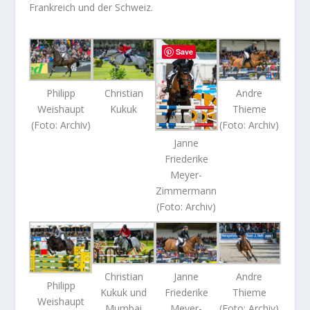
Frankreich und der Schweiz.
Save
Philipp
Christian
Andre
Weishaupt
Kukuk
Thieme
(Foto: Archiv)
(Foto: Archiv)
Janne
Friederike
Meyer-
Zimmermann
(Foto: Archiv)
Christian
Janne
Andre
Philipp
Kukuk und
Friederike
Thieme
Weishaupt
Mumbai
Meyer-
(Foto: Archiv)