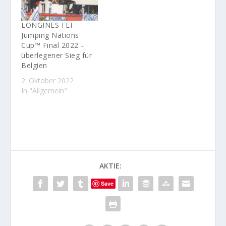
LONGINES FEI
Jumping Nations
Cup™ Final 2022 –
überlegener Sieg für
Belgien
2. Oktober 2022
In "Allgemein"
AKTIE:
Save