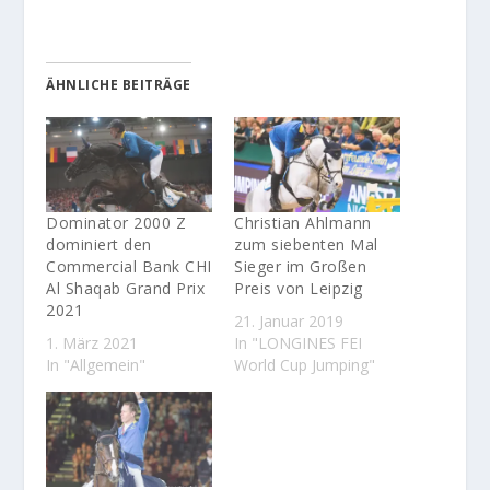
ÄHNLICHE BEITRÄGE
Dominator 2000 Z
Christian Ahlmann
dominiert den
zum siebenten Mal
Commercial Bank CHI
Sieger im Großen
Al Shaqab Grand Prix
Preis von Leipzig
2021
21. Januar 2019
1. März 2021
In "LONGINES FEI
In "Allgemein"
World Cup Jumping"