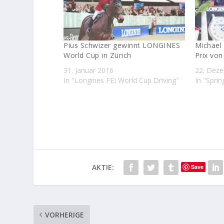
Pius Schwizer gewinnt LONGINES
Michael 
World Cup in Zürich
Prix vo
31. Januar 2016
22. Dez
In "Longines FEI World Cup Driving"
In "Sprin
AKTIE:
Save
VORHERIGE