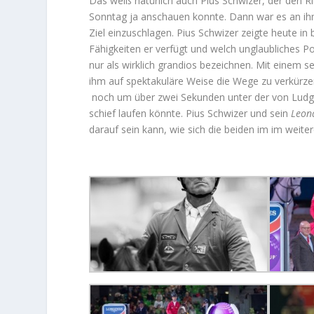
Das weiß natürlich auch Pius Schwizer, der den Ri
Sonntag ja anschauen konnte. Dann war es an ihm
Ziel einzuschlagen. Pius Schwizer zeigte heute in
Fähigkeiten er verfügt und welch unglaubliches Po
nur als wirklich grandios bezeichnen. Mit einem 
ihm auf spektakuläre Weise die Wege zu verkürzen
noch um über zwei Sekunden unter der von Ludge
schief laufen könnte. Pius Schwizer und sein
Leon
darauf sein kann, wie sich die beiden im im weit