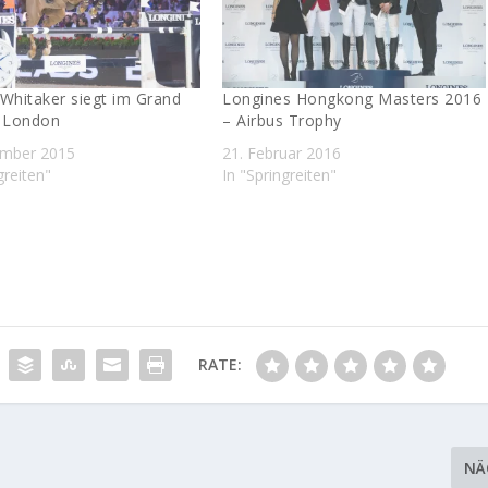
Whitaker siegt im Grand
Longines Hongkong Masters 2016
n London
– Airbus Trophy
ember 2015
21. Februar 2016
greiten"
In "Springreiten"
RATE:
NÄ