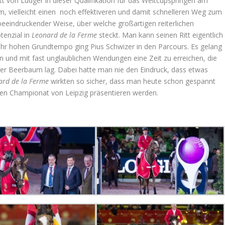
tt von Ludger in dieser Qualifikation für das Weltcupspringen am
, vielleicht einen noch effektiveren und damit schnelleren Weg zum
 beeindruckender Weise, über welche großartigen reiterlichen
tenzial in
Leonard de la Ferme
steckt. Man kann seinen Ritt eigentlich
sehr hohen Grundtempo ging Pius Schwizer in den Parcours. Es gelang
 und mit fast unglaublichen Wendungen eine Zeit zu erreichen, die
r Beerbaum lag. Dabei hatte man nie den Eindruck, dass etwas
ard de la Ferme
wirkten so sicher, dass man heute schon gespannt
eren Championat von Leipzig präsentieren werden.