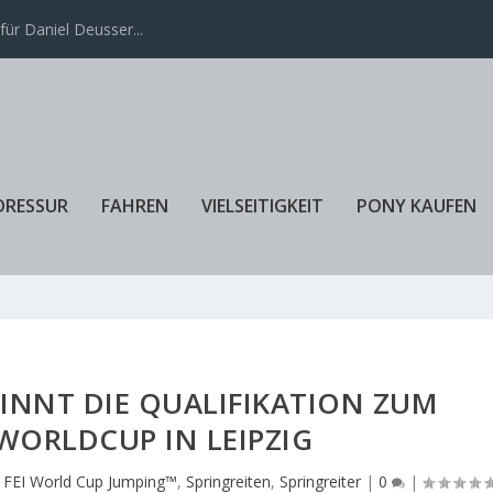
ür Daniel Deusser...
DRESSUR
FAHREN
VIELSEITIGKEIT
PONY KAUFEN
INNT DIE QUALIFIKATION ZUM
WORLDCUP IN LEIPZIG
 FEI World Cup Jumping™
,
Springreiten
,
Springreiter
|
0
|