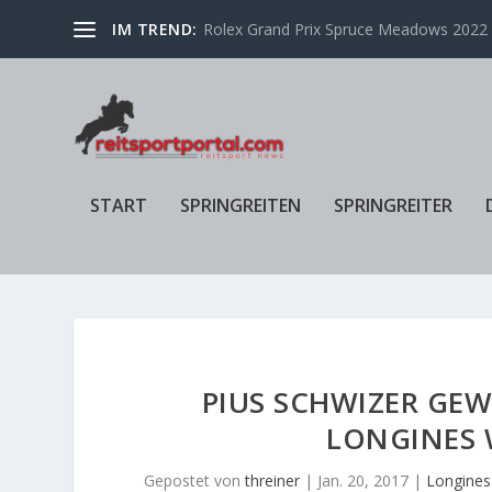
IM TREND:
Rolex Grand Prix Spruce Meadows 2022 f
START
SPRINGREITEN
SPRINGREITER
PIUS SCHWIZER GEW
LONGINES 
Gepostet von
threiner
|
Jan. 20, 2017
|
Longines