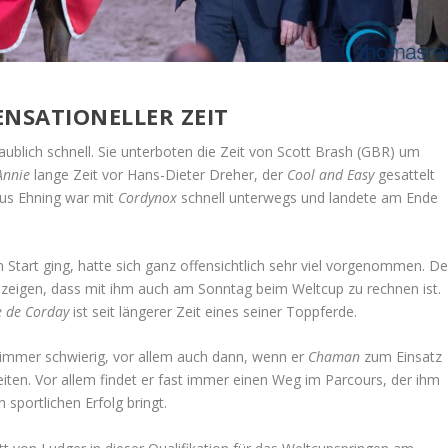
ENSATIONELLER ZEIT
ublich schnell. Sie unterboten die Zeit von Scott Brash (GBR) um
Annie
lange Zeit vor Hans-Dieter Dreher, der
Cool and Easy
gesattelt
cus Ehning war mit
Cordynox
schnell unterwegs und landete am Ende
 Start ging, hatte sich ganz offensichtlich sehr viel vorgenommen. De
e
zeigen, dass mit ihm auch am Sonntag beim Weltcup zu rechnen ist.
e de Corday
ist seit längerer Zeit eines seiner Toppferde.
 immer schwierig, vor allem auch dann, wenn er
Chaman
zum Einsatz
 reiten. Vor allem findet er fast immer einen Weg im Parcours, der ihm
 sportlichen Erfolg bringt.