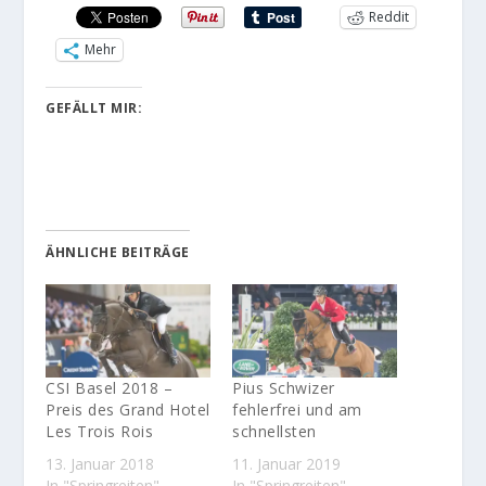
Reddit
Mehr
GEFÄLLT MIR:
ÄHNLICHE BEITRÄGE
CSI Basel 2018 –
Pius Schwizer
Preis des Grand Hotel
fehlerfrei und am
Les Trois Rois
schnellsten
13. Januar 2018
11. Januar 2019
In "Springreiten"
In "Springreiten"