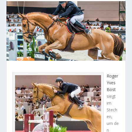
Roger
Yves
Bost
siegt
im
Stech
en,
um de
n