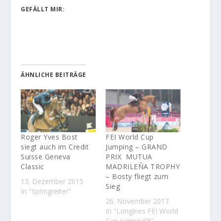
GEFÄLLT MIR:
ÄHNLICHE BEITRÄGE
Roger Yves Bost
FEI World Cup
siegt auch im Credit
Jumping – GRAND
Suisse Geneva
PRIX MUTUA
Classic
MADRILEÑA TROPHY
– Bosty fliegt zum
13. Dezember 2015
Sieg
In "Springreiter"
26. November 2017
In "Longines FEI World
Cup Jumping™"