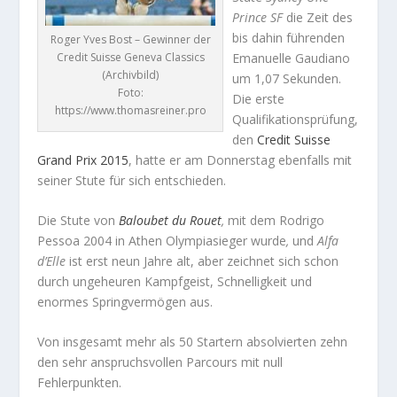
Prince SF
die Zeit des
bis dahin führenden
Roger Yves Bost – Gewinner der
Credit Suisse Geneva Classics
Emanuelle Gaudiano
(Archivbild)
um 1,07 Sekunden.
Foto:
Die erste
https://www.thomasreiner.pro
Qualifikationsprüfung,
den
Credit Suisse
Grand Prix 2015
, hatte er am Donnerstag ebenfalls mit
seiner Stute für sich entschieden.
Die Stute von
Baloubet du Rouet
,
mit dem Rodrigo
Pessoa 2004 in Athen Olympiasieger wurde
,
und
Alfa
d’Elle
ist erst neun Jahre alt, aber zeichnet sich schon
durch ungeheuren Kampfgeist, Schnelligkeit und
enormes Springvermögen aus.
Von insgesamt mehr als 50 Startern absolvierten zehn
den sehr anspruchsvollen Parcours mit null
Fehlerpunkten.