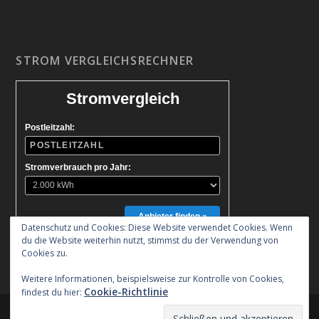
STROM VERGLEICHSRECHNER
Stromvergleich
Postleitzahl:
Stromverbrauch pro Jahr:
Anbieter finden »
Datenschutz und Cookies: Diese Website verwendet Cookies. Wenn
du die Website weiterhin nutzt, stimmst du der Verwendung von
Cookies zu.
Weitere Informationen, beispielsweise zur Kontrolle von Cookies,
Cookie-Richtlinie
findest du hier:
Entworfen von
| Unterstützt von
Elegant Themes
WordPress