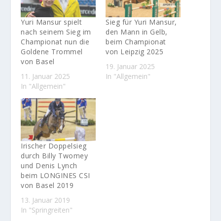
Yuri Mansur spielt
Sieg für Yuri Mansur,
nach seinem Sieg im
den Mann in Gelb,
Championat nun die
beim Championat
Goldene Trommel
von Leipzig 2025
von Basel
19. Januar 2025
11. Januar 2025
In "Allgemein"
In "Allgemein"
Irischer Doppelsieg
durch Billy Twomey
und Denis Lynch
beim LONGINES CSI
von Basel 2019
13. Januar 2019
In "Springreiten"