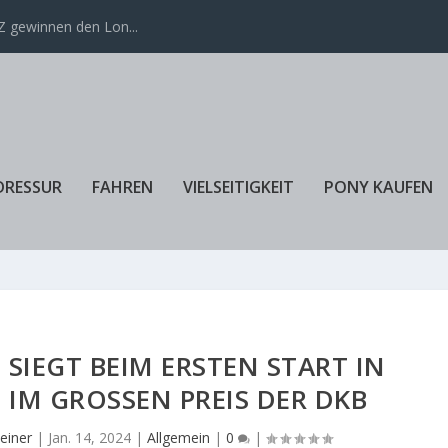
 gewinnen den Lon...
DRESSUR
FAHREN
VIELSEITIGKEIT
PONY KAUFEN
IEGT BEIM ERSTEN START IN
IM GROSSEN PREIS DER DKB
einer
|
Jan. 14, 2024
|
Allgemein
|
0
|