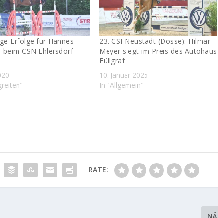
ge Erfolge für Hannes
23. CSI Neustadt (Dosse): Hilmar
 beim CSN Ehlersdorf
Meyer siegt im Preis des Autohaus
Füllgraf
2020
10. Januar 2025
greiten"
In "Allgemein"
RATE:
NÄ