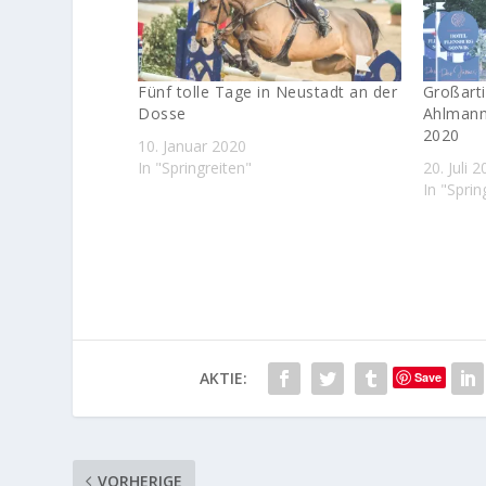
Fünf tolle Tage in Neustadt an der
Großarti
Dosse
Ahlmann
2020
10. Januar 2020
In "Springreiten"
20. Juli 
In "Sprin
AKTIE:
Save
VORHERIGE