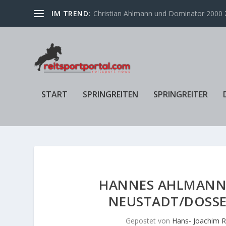
IM TREND:
Christian Ahlmann und Dominator 2000 Z
START
SPRINGREITEN
SPRINGREITER
HANNES AHLMANN S
NEUSTADT/DOSSE 
Gepostet von
Hans- Joachim R