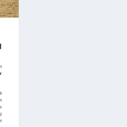
N
t
r
t
n
s
g
s