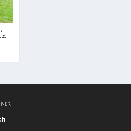
s
025
HNER
ch