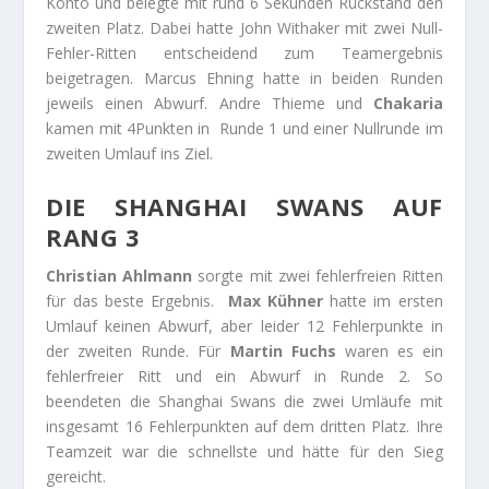
Konto und belegte mit rund 6 Sekunden Rückstand den
zweiten Platz. Dabei hatte John Withaker mit zwei Null-
Fehler-Ritten entscheidend zum Teamergebnis
beigetragen. Marcus Ehning hatte in beiden Runden
jeweils einen Abwurf. Andre Thieme und
Chakaria
kamen mit 4Punkten in Runde 1 und einer Nullrunde im
zweiten Umlauf ins Ziel.
DIE SHANGHAI SWANS AUF
RANG 3
Christian Ahlmann
sorgte mit zwei fehlerfreien Ritten
für das beste Ergebnis.
Max Kühner
hatte im ersten
Umlauf keinen Abwurf, aber leider 12 Fehlerpunkte in
der zweiten Runde. Für
Martin Fuchs
waren es ein
fehlerfreier Ritt und ein Abwurf in Runde 2. So
beendeten die Shanghai Swans die zwei Umläufe mit
insgesamt 16 Fehlerpunkten auf dem dritten Platz. Ihre
Teamzeit war die schnellste und hätte für den Sieg
gereicht.