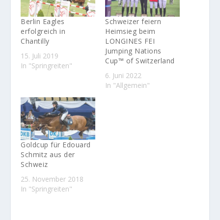
Berlin Eagles
Schweizer feiern
erfolgreich in
Heimsieg beim
Chantilly
LONGINES FEI
Jumping Nations
15. Juli 2019
Cup™ of Switzerland
In "Springreiten"
6. Juni 2022
In "Allgemein"
Goldcup für Edouard
Schmitz aus der
Schweiz
25. November 2018
In "Springreiten"