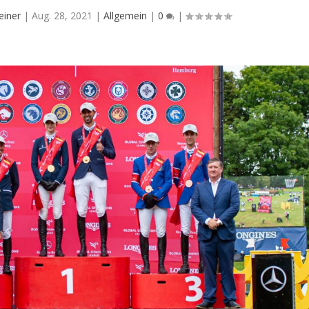
einer
|
Aug. 28, 2021
|
Allgemein
|
0
|