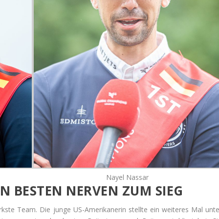
Nayel Nassar
EN BESTEN NERVEN ZUM SIEG
kste Team. Die junge US-Amerikanerin stellte ein weiteres Mal unte