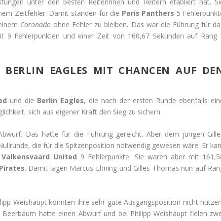
stungen unter den besten Reiterinnen und Reitern etabliert hat. Si
em Zeitfehler. Damit standen für die
Paris Panthers
5 Fehlerpunkt
seinem
Coronado
ohne Fehler zu bleiben. Das war die Führung für da
t 9 Fehlerpunkten und einer Zeit von 160,67 Sekunden auf Rang 
 BERLIN EAGLES MIT CHANCEN AUF DE
ed
und die
Berlin Eagles
, die nach der ersten Runde ebenfalls ein
chkeit, sich aus eigener Kraft den Sieg zu sichern.
Abwurf. Das hätte für die Führung gereicht. Aber dem jungen Gille
 Nullrunde, die für die Spitzenposition notwendig gewesen wäre. Er ka
e
Valkensvaard United
9 Fehlerpunkte. Sie waren aber mit 161,5
Pirates
. Damit lagen Marcus Ehning und Gilles Thomas nun auf Ran
ipp Weishaupt konnten ihre sehr gute Ausgangsposition nicht nutzen
er Beerbaum hatte einen Abwurf und bei Philipp Weishaupt fielen zwe