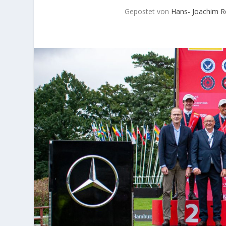
Gepostet von
Hans- Joachim R