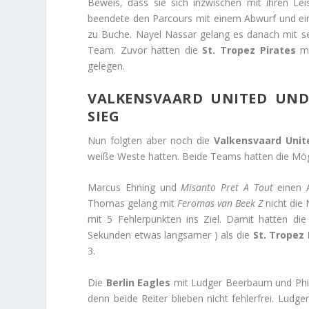
Beweis, dass sie sich inzwischen mit ihren Lei
beendete den Parcours mit einem Abwurf und ein
zu Buche. Nayel Nassar gelang es danach mit 
Team. Zuvor hatten die
St. Tropez Pirates
mi
gelegen.
VALKENSVAARD UNITED UND
SIEG
Nun folgten aber noch die
Valkensvaard Unit
weiße Weste hatten. Beide Teams hatten die Mögli
Marcus Ehning und
Misanto Pret A Tout
einen 
Thomas gelang mit
Feromas van Beek Z
nicht die
mit 5 Fehlerpunkten ins Ziel. Damit hatten di
Sekunden etwas langsamer ) als die
St. Tropez 
3.
Die
Berlin Eagles
mit Ludger Beerbaum und Phil
denn beide Reiter blieben nicht fehlerfrei. Ludg