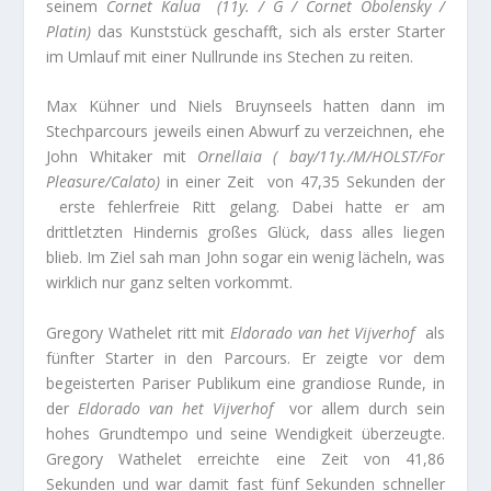
seinem
Cornet Kalua (11y. / G / Cornet Obolensky /
Platin)
das Kunststück geschafft, sich als erster Starter
im Umlauf mit einer Nullrunde ins Stechen zu reiten.
Max Kühner und Niels Bruynseels hatten dann im
Stechparcours jeweils einen Abwurf zu verzeichnen, ehe
John Whitaker mit
Ornellaia ( bay/11y./M/HOLST/For
Pleasure/Calato)
in einer Zeit von 47,35 Sekunden der
erste fehlerfreie Ritt gelang. Dabei hatte er am
drittletzten Hindernis großes Glück, dass alles liegen
blieb. Im Ziel sah man John sogar ein wenig lächeln, was
wirklich nur ganz selten vorkommt.
Gregory Wathelet ritt mit
Eldorado van het Vijverhof
als
fünfter Starter in den Parcours. Er zeigte vor dem
begeisterten Pariser Publikum eine grandiose Runde, in
der
Eldorado van het Vijverhof
vor allem durch sein
hohes Grundtempo und seine Wendigkeit überzeugte.
Gregory Wathelet erreichte eine Zeit von 41,86
Sekunden und war damit fast fünf Sekunden schneller