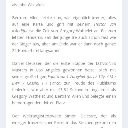
als John Whitaker.
Bertram Allen setzte nun, wie eigentlich immer, alles
auf eine Karte und griff mit seinem
Hector van
d’Abdijhoeve
die Zeit von Gregory Wathelet an. Bis zum
letzten Hindernis sah der junge Ire auch schon fast wie
der Sieger aus, aber am Ende war er dann doch ganze
22 Hundertstel langsamer.
Daniel Deusser, der die erste Etappe der LONGINES
Masters in Los Angeles gewonnen hatte, blieb mit
seiner großartigen
Equita van’t Zorgvliet (bay / 12y. / M /
BWP / Cassini I / Darco)
zur Freude des Publikums
fehlerfrei, war aber mit 43,81 Sekunden langsamer als
Gregory Wathelet und Bertram Allen und belegte einen
hervorragenden dritten Platz.
Der Weltranglistenzweite Simon Delestre, der als
einziger französischer Reiter in das Stechen gekommen