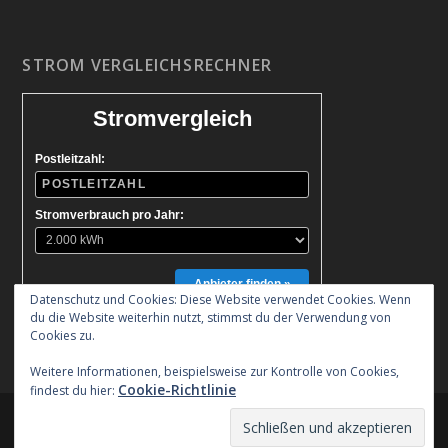
STROM VERGLEICHSRECHNER
Stromvergleich
Postleitzahl:
Stromverbrauch pro Jahr:
Anbieter finden »
Datenschutz und Cookies: Diese Website verwendet Cookies. Wenn
du die Website weiterhin nutzt, stimmst du der Verwendung von
Cookies zu.
Weitere Informationen, beispielsweise zur Kontrolle von Cookies,
Cookie-Richtlinie
findest du hier:
Entworfen von
| Unterstützt von
Elegant Themes
WordPress