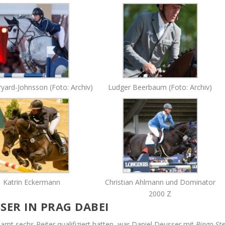
yard-Johnsson (Foto: Archiv)
Ludger Beerbaum (Foto: Archiv)
Katrin Eckermann
Christian Ahlmann und Dominator
2000 Z
SER IN PRAG DABEI
amt sechs Reiter qualifiziert hatten, war Daniel Deusser mit
Bingo St