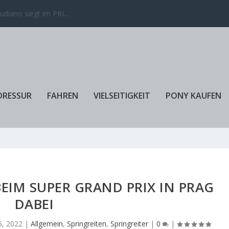
 gewinnen den Lon...
DRESSUR
FAHREN
VIELSEITIGKEIT
PONY KAUFEN
BEIM SUPER GRAND PRIX IN PRAG
DABEI
 5, 2022
|
Allgemein
,
Springreiten
,
Springreiter
|
0
|