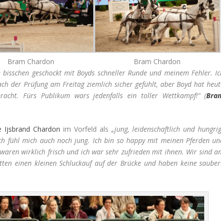
Bram Chardon
Bram Chardon
n bisschen geschockt mit Boyds schneller Runde und meinem Fehler. Ic
ch der Prüfung am Freitag ziemlich sicher gefühlt, aber Boyd hat heut
racht. Fürs Publikum wars jedenfalls ein toller Wettkampf!
“ (
Bra
e Ijsbrand Chardon
im Vorfeld als
„jung, leidenschaftlich und hungri
ch fühl mich auch noch jung. Ich bin so happy mit meinen Pferden un
aren wirklich frisch und ich war sehr zufrieden mit ihnen. Wir sind a
ten einen kleinen Schluckauf auf der Brücke und haben keine sauber