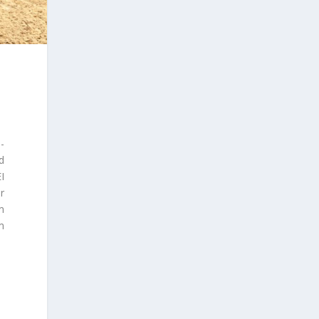
-
d
I
r
m
m