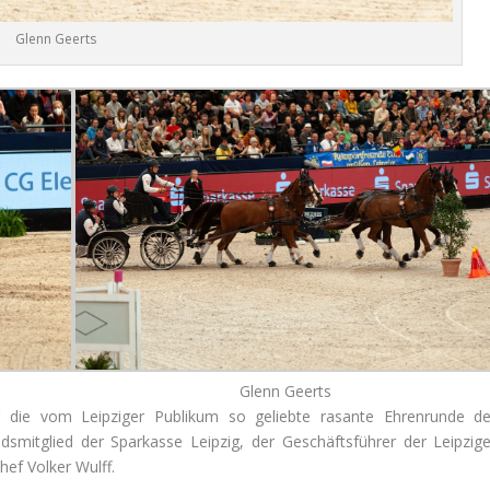
Glenn Geerts
Glenn Geerts
r die vom Leipziger Publikum so geliebte rasante Ehrenrunde de
smitglied der Sparkasse Leipzig, der Geschäftsführer der Leipzige
ef Volker Wulff.