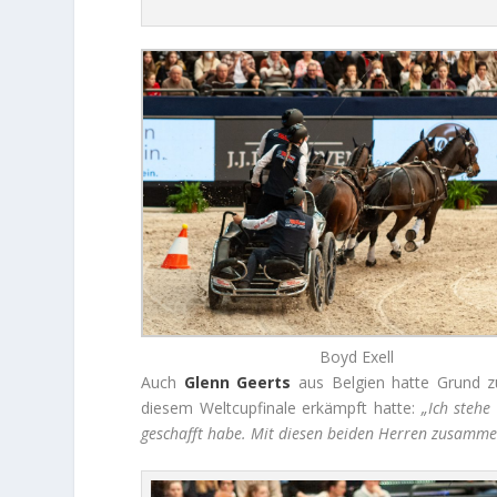
Boyd Exell
Auch
Glenn Geerts
aus Belgien hatte Grund zu
diesem Weltcupfinale erkämpft hatte:
„Ich stehe
geschafft habe. Mit diesen beiden Herren zusammen