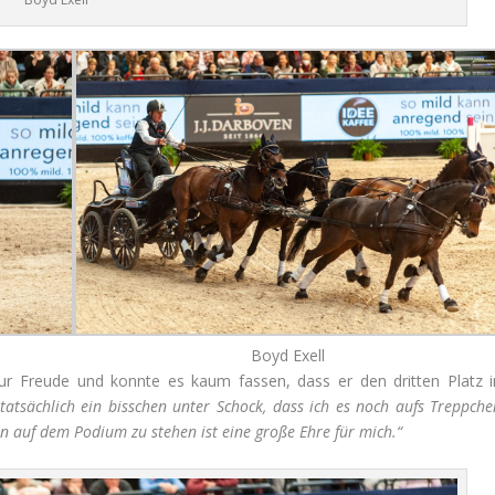
Boyd Exell
r Freude und konnte es kaum fassen, dass er den dritten Platz i
 tatsächlich ein bisschen unter Schock, dass ich es noch aufs Treppche
 auf dem Podium zu stehen ist eine große Ehre für mich.“