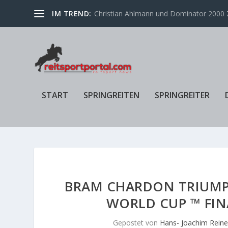
IM TREND:
Christian Ahlmann und Dominator 2000 Z
START
SPRINGREITEN
SPRINGREITER
BRAM CHARDON TRIUMPHI
WORLD CUP ™ FIN
Gepostet von
Hans- Joachim Reine