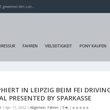
 gewinnen den Lon...
DRESSUR
FAHREN
VIELSEITIGKEIT
PONY KAUFEN
ERT IN LEIPZIG BEIM FEI DRIVIN
AL PRESENTED BY SPARKASSE
r
|
Apr. 11, 2022
|
Allgemein
,
Fahren
|
0
|