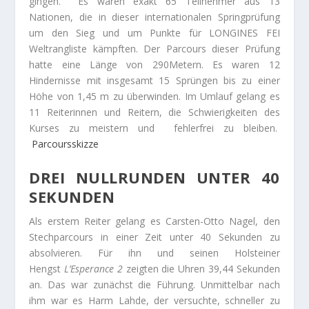
gingen. Es waren exakt 65 Teilnehmer aus 13
Nationen, die in dieser internationalen Springprüfung
um den Sieg und um Punkte für LONGINES FEI
Weltrangliste kämpften. Der Parcours dieser Prüfung
hatte eine Länge von 290Metern. Es waren 12
Hindernisse mit insgesamt 15 Sprüngen bis zu einer
Höhe von 1,45 m zu überwinden. Im Umlauf gelang es
11 Reiterinnen und Reitern, die Schwierigkeiten des
Kurses zu meistern und fehlerfrei zu bleiben.
Parcoursskizze
DREI NULLRUNDEN UNTER 40
SEKUNDEN
Als erstem Reiter gelang es Carsten-Otto Nagel, den
Stechparcours in einer Zeit unter 40 Sekunden zu
absolvieren. Für ihn und seinen Holsteiner
Hengst
L’Esperance 2
zeigten die Uhren 39,44 Sekunden
an. Das war zunächst die Führung. Unmittelbar nach
ihm war es Harm Lahde, der versuchte, schneller zu