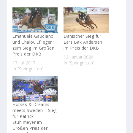
Emanuele Gaudiano
Dänischer Sieg für
und Chalou „fliegen“
Lars Bak Andersen
zum Sieg im Großen
im Preis der DKB
Preis der DKB
12. Januar 2020
17. Juli 2017
In "Springreiten"
In "Springreiten"
Horses & Dreams
meets Sweden – Sieg
für Patrick
Stühlmeyer im
Großen Preis der