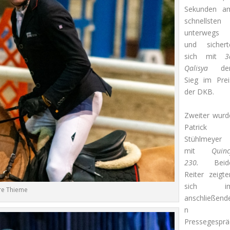
Sekunden a
schnellsten
unterwegs
und sichert
sich mit
3
Qalisya
de
Sieg im Prei
der DKB.
Zweiter wurd
Patrick
Stühlmeyer
mit
Quinc
230.
Beid
Reiter zeigte
sich i
re Thieme
anschließend
n
Pressegesprä