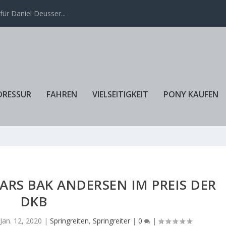
ür Daniel Deusser...
DRESSUR
FAHREN
VIELSEITIGKEIT
PONY KAUFEN
LARS BAK ANDERSEN IM PREIS DER
DKB
|
Jan. 12, 2020
|
Springreiten
,
Springreiter
|
0
|