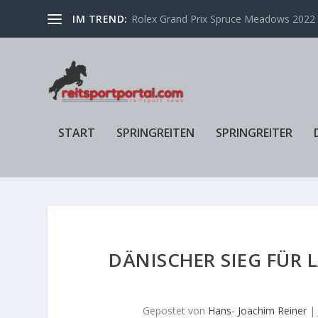
IM TREND:
Rolex Grand Prix Spruce Meadows 2022 f
START
SPRINGREITEN
SPRINGREITER
DÄNISCHER SIEG FÜR 
Gepostet von
Hans- Joachim Reiner