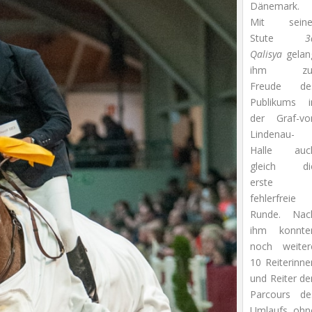
Dänemark.
Mit seine
Stute
3
Qalisya
gelan
ihm zu
Freude de
Publikums i
der Graf-vo
Lindenau-
Halle auc
gleich di
erste
fehlerfreie
Runde. Nac
ihm konnte
noch weiter
10 Reiterinne
und Reiter de
Parcours de
Umlaufs ohn