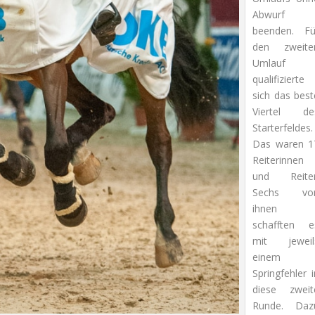
Abwurf
beenden. Fü
den zweite
Umlauf
qualifizierte
sich das best
Viertel de
Starterfeldes.
Das waren 1
Reiterinnen
und Reiter
Sechs vo
ihnen
schafften e
mit jeweil
einem
Springfehler 
diese zweit
Runde. Daz