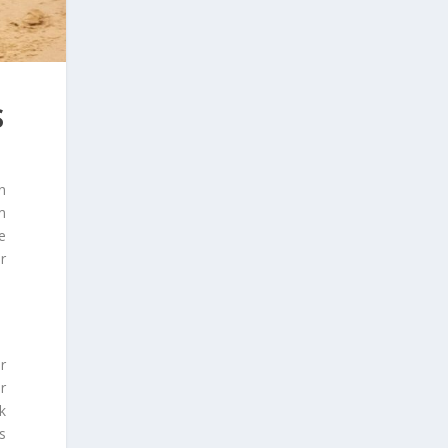
S
n
m
e
r
r
r
k
s