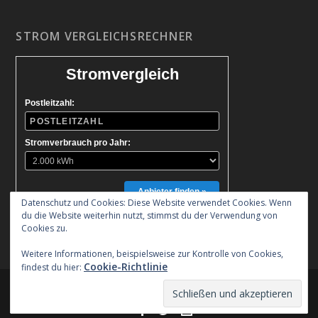
STROM VERGLEICHSRECHNER
Stromvergleich
Postleitzahl:
Stromverbrauch pro Jahr:
Anbieter finden »
Datenschutz und Cookies: Diese Website verwendet Cookies. Wenn
du die Website weiterhin nutzt, stimmst du der Verwendung von
Cookies zu.
Weitere Informationen, beispielsweise zur Kontrolle von Cookies,
Cookie-Richtlinie
findest du hier:
Entworfen von
| Unterstützt von
Elegant Themes
WordPress