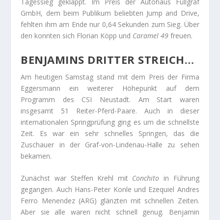
Tagessieg geklappt. Im Preis der Autohaus Füllgraf
GmbH, dem beim Publikum beliebten Jump and Drive,
fehlten ihm am Ende nur 0,64 Sekunden zum Sieg. Über
den konnten sich Florian Köpp und
Caramel 49
freuen.
BENJAMINS DRITTER STREICH…
Am heutigen Samstag stand mit dem Preis der Firma
Eggersmann ein weiterer Höhepunkt auf dem
Programm des CSI Neustadt. Am Start waren
insgesamt 51 Reiter-Pferd-Paare. Auch in dieser
internationalen Springprüfung ging es um die schnellste
Zeit. Es war ein sehr schnelles Springen, das die
Zuschauer in der Graf-von-Lindenau-Halle zu sehen
bekamen.
Zunächst war Steffen Krehl mit
Conchito
in Führung
gegangen. Auch Hans-Peter Konle und Ezequiel Andres
Ferro Menendez (ARG) glänzten mit schnellen Zeiten.
Aber sie alle waren nicht schnell genug. Benjamin