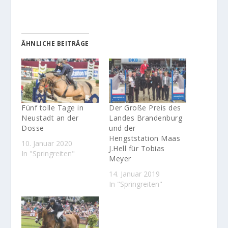
ÄHNLICHE BEITRÄGE
Fünf tolle Tage in
Der Große Preis des
Neustadt an der
Landes Brandenburg
Dosse
und der
Hengststation Maas
10. Januar 2020
J.Hell für Tobias
In "Springreiten"
Meyer
14. Januar 2019
In "Springreiten"