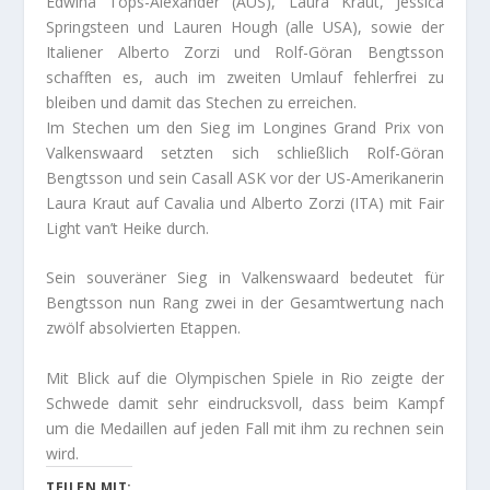
Edwina Tops-Alexander (AUS), Laura Kraut, Jessica
Springsteen und Lauren Hough (alle USA), sowie der
Italiener Alberto Zorzi und Rolf-Göran Bengtsson
schafften es, auch im zweiten Umlauf fehlerfrei zu
bleiben und damit das Stechen zu erreichen.
Im Stechen um den Sieg im Longines Grand Prix von
Valkenswaard setzten sich schließlich Rolf-Göran
Bengtsson und sein Casall ASK vor der US-Amerikanerin
Laura Kraut auf Cavalia und Alberto Zorzi (ITA) mit Fair
Light van’t Heike durch.
Sein souveräner Sieg in Valkenswaard bedeutet für
Bengtsson nun Rang zwei in der Gesamtwertung nach
zwölf absolvierten Etappen.
Mit Blick auf die Olympischen Spiele in Rio zeigte der
Schwede damit sehr eindrucksvoll, dass beim Kampf
um die Medaillen auf jeden Fall mit ihm zu rechnen sein
wird.
TEILEN MIT: