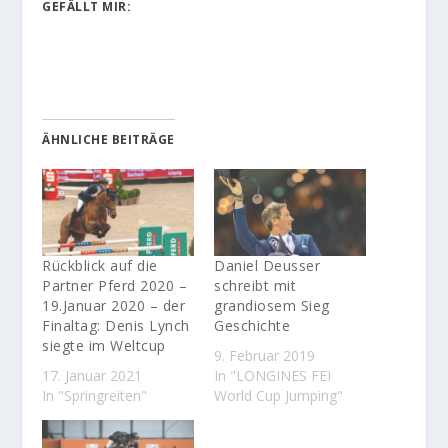
GEFÄLLT MIR:
ÄHNLICHE BEITRÄGE
Rückblick auf die
Daniel Deusser
Partner Pferd 2020 –
schreibt mit
19.Januar 2020 – der
grandiosem Sieg
Finaltag: Denis Lynch
Geschichte
siegte im Weltcup
9. Februar 2019
17. Januar 2021
In "LONGINES FEI
In "Springreiten"
World Cup Jumping"