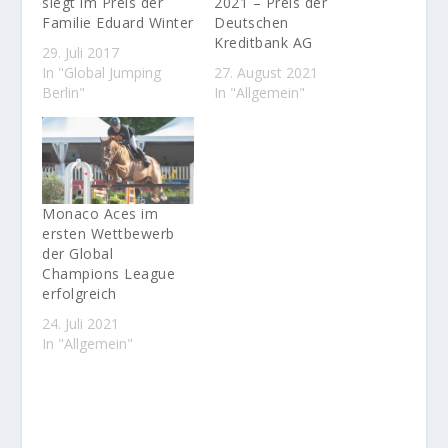
siegt im Preis der
2021 – Preis der
Familie Eduard Winter
Deutschen
Kreditbank AG
29. Juli 2017
In "Global Jumping
27. August 2021
Berlin"
In "Allgemein"
Monaco Aces im
ersten Wettbewerb
der Global
Champions League
erfolgreich
24. Juli 2021
In "Allgemein"