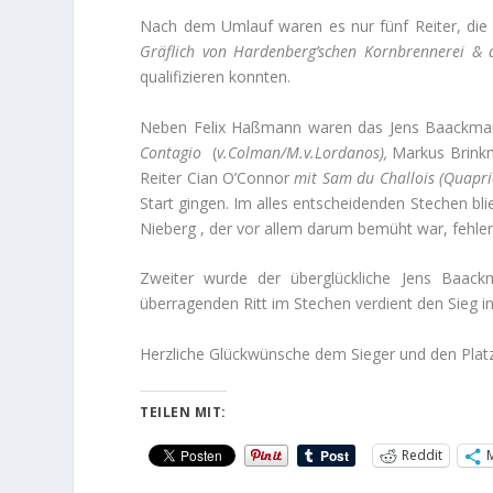
Nach dem Umlauf waren es nur fünf Reiter, die 
Gräflich von Hardenberg’schen Kornbrennerei & 
qualifizieren konnten.
Neben Felix Haßmann waren das Jens Baackm
Contagio
(
v.Colman/M.v.Lordanos),
Markus Brin
Reiter Cian O’Connor
mit Sam du Challois (Quapri
Start gingen. Im alles entscheidenden Stechen blie
Nieberg , der vor allem darum bemüht war, fehlerf
Zweiter wurde der überglückliche Jens Baac
überragenden Ritt im Stechen verdient den Sieg i
Herzliche Glückwünsche dem Sieger und den Platz
TEILEN MIT:
Reddit