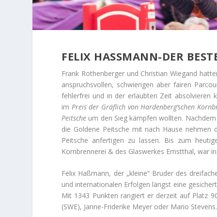
FELIX HASSMANN-DER BEST
Frank Rothenberger und Christian Wiegand hatte
anspruchsvollen, schwierigen aber fairen Parcou
fehlerfrei und in der erlaubten Zeit absolvieren 
im
Preis der Gräflich von Hardenberg’schen Korn
Peitsche
um den Sieg kämpfen wollten. Nachdem 
die Goldene Peitsche mit nach Hause nehmen d
Peitsche anfertigen zu lassen. Bis zum heutig
Kornbrennerei & des Glaswerkes Ernstthal, war in
Felix Haßmann, der „kleine“ Bruder des dreifach
und internationalen Erfolgen längst eine gesichert
Mit 1343 Punkten rangiert er derzeit auf Platz 9
(SWE), Janne-Friderike Meyer oder Mario Stevens