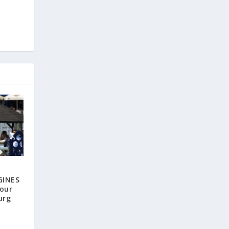
GINES
our
urg