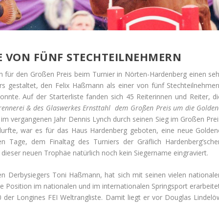
E VON FÜNF STECHTEILNEHMERN
n für den Großen Preis beim Turnier in Nörten-Hardenberg einen seh
rs gestaltet, den Felix Haßmann als einer von fünf Stechteilnehmer
konnte. Auf der Starterliste fanden sich 45 Reiterinnen und Reiter, di
brennerei & des Glaswerkes Ernsttahl dem
Großen Preis um die Golden
im vergangenen Jahr Dennis Lynch durch seinen Sieg im Großen Prei
urfte, war es für das Haus Hardenberg geboten, eine neue Golden
en Tage, dem Finaltag des Turniers der Gräflich Hardenberg’sche
 dieser neuen Trophäe natürlich noch kein Siegername eingraviert.
en Derbysiegers Toni Haßmann, hat sich mit seinen vielen nationale
e Position im nationalen und im internationalen Springsport erarbeitet
0 der Longines FEI Weltrangliste. Damit liegt er vor Douglas Lindelö
.