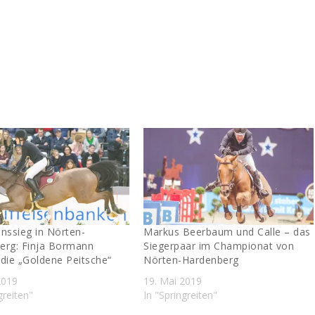
nssieg in Nörten-
Markus Beerbaum und Calle – das
erg: Finja Bormann
Siegerpaar im Championat von
die „Goldene Peitsche“
Nörten-Hardenberg
2019
19. Mai 2019
greiten"
In "Springreiten"