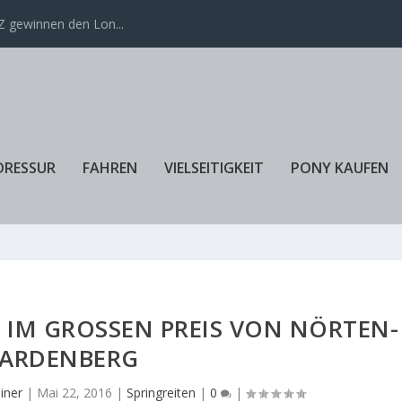
 gewinnen den Lon...
DRESSUR
FAHREN
VIELSEITIGKEIT
PONY KAUFEN
 IM GROSSEN PREIS VON NÖRTEN-HA
DENBERG
iner
|
Mai 22, 2016
|
Springreiten
|
0
|