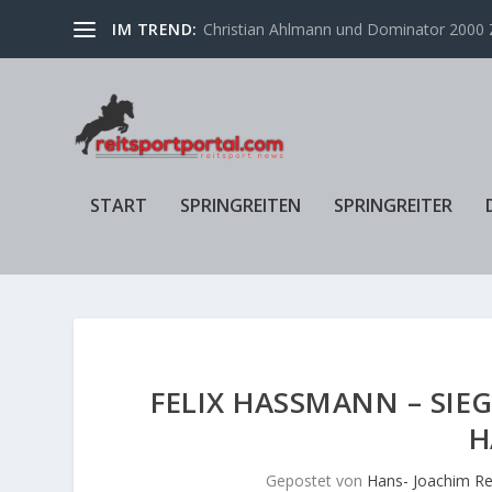
IM TREND:
Christian Ahlmann und Dominator 2000 Z
START
SPRINGREITEN
SPRINGREITER
FELIX HASSMANN – SIEG
R
Gepostet von
Hans- Joachim Re