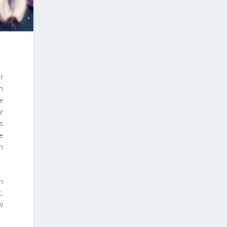
r
n
e
e
s
e
n
n
.
w