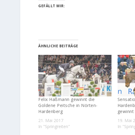
GEFÄLLT MIR:
ÄHNLICHE BEITRÄGE
Felix Haßmann gewinnt die
Sensatio
Goldene Peitsche in Nörten-
Hardenb
Hardenberg
gewinnt 
21. Mai 2017
19. Mai 
In "Springreiten"
In "Sprin