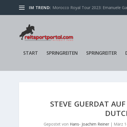
IM TREND:
Morocco Royal Tour 2023: Emanuele Gaud
START
SPRINGREITEN
SPRINGREITER
STEVE GUERDAT AUF 
DUTC
Gepostet von
Hans- Joachim Reiner
|
März 1