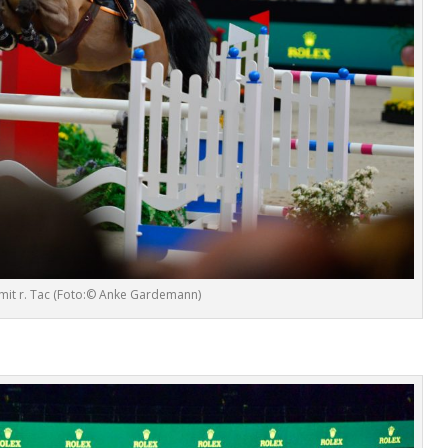
mit r. Tac (Foto:© Anke Gardemann)