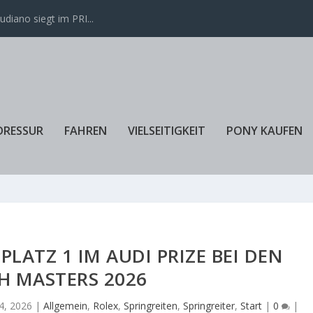
iano siegt im PRI...
DRESSUR
FAHREN
VIELSEITIGKEIT
PONY KAUFEN
PLATZ 1 IM AUDI PRIZE BEI DEN
H MASTERS 2026
4, 2026
|
Allgemein
,
Rolex
,
Springreiten
,
Springreiter
,
Start
|
0
|