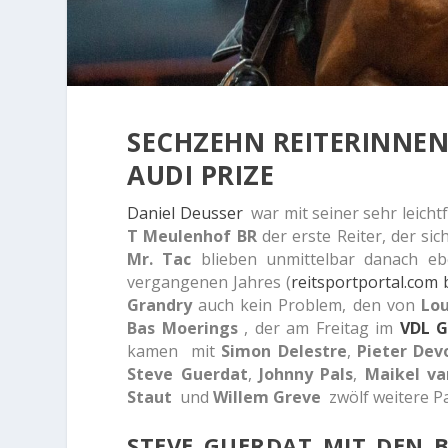
SECHZEHN REITERINNEN
AUDI PRIZE
Daniel Deusser
war mit seiner sehr leicht
T Meulenhof BR
der erste Reiter, der sic
Mr. Tac
blieben unmittelbar danach ebe
vergangenen Jahres (
reitsportportal.com 
Grandry
auch kein Problem, den von
Lou
Bas Moerings
, der am Freitag im
VDL G
kamen mit
Simon Delestre
,
Pieter Dev
Steve Guerdat
,
Johnny Pals
,
Maikel va
Staut
und
Willem Greve
zwölf weitere P
STEVE GUERDAT MIT DEN 