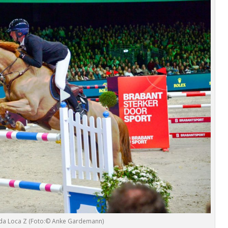
Vida Loca Z (Foto:© Anke Gardemann)