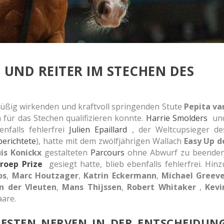
 UND REITER IM STECHEN DES
füßig wirkenden und kraftvoll springenden Stute
Pepita va
h für das Stechen qualifizieren konnte.
Harrie Smolders
un
nfalls fehlerfrei
Julien Epaillard
, der Weltcupsieger de
berichtete
), hatte mit dem zwölfjährigen Wallach
Easy Up d
is Konickx
gestalteten
Parcours
ohne Abwurf zu beenden
roep Prize
gesiegt hatte, blieb ebenfalls fehlerfrei. Hinz
os
,
Marc Houtzager
,
Katrin Eckermann
,
Michael Greev
n der Vleuten
,
Mans Thijssen
,
Robert Whitaker
,
Kevi
aare.
BESTEN NERVEN IN DER ENTSCHEIDUN