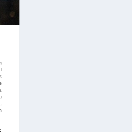
n
d
s
e
.
u
e
,
n
G