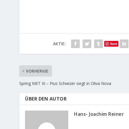
war als Zwei-Phasen-Springen
ausgeschrieben und wurde vom
Parcoursdesigner Christian
Wiegand…
AKTIE:
Save
VORHERIGE
Spring MET III – Pius Schwizer siegt in Oliva Nova
ÜBER DEN AUTOR
Hans- Joachim Reiner