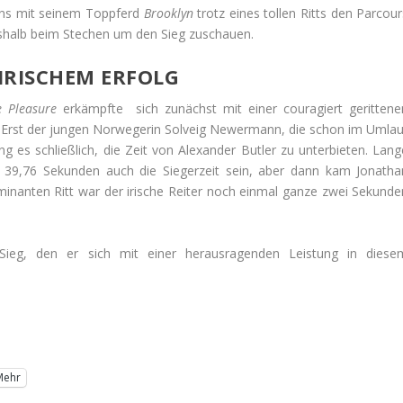
ens mit seinem Toppferd
Brooklyn
trotz eines tollen Ritts den Parcou
shalb beim Stechen um den Sieg zuschauen.
IRISCHEM ERFOLG
e Pleasure
erkämpfte sich zunächst mit einer couragiert gerittene
. Erst der jungen Norwegerin Solveig Newermann, die schon im Umlau
g es schließlich, die Zeit von Alexander Butler zu unterbieten. Lang
on 39,76 Sekunden auch die Siegerzeit sein, aber dann kam Jonatha
lminanten Ritt war der irische Reiter noch einmal ganze zwei Sekunde
Sieg, den er sich mit einer herausragenden Leistung in diese
Mehr