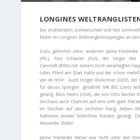
LONGINES WELTRANGLISTEN
Bei strahlendem Sonnenschein und fast sommerl
Reiter im Longines Weltranglistenspringen an den 
Dazu gehörten unter anderem Janne-Friederik
(IRL), Pius Schwizer (SUI), der Sieger des
Zanotelli (BRA) mit seinem hoch veranlagten
Cas
tolles Pferd am Start hatte und der schon mehr
van de Helle
.
Auch Holger Wulschner (GER), der bi
für dieses Springen
gesattelt. Mit
BSC Cavity
wol
gelang. Bliss Heers (USA), die von Otto Becker tr
durchaus auch Chancen auf eine sehr gute Platzi
im Stechen auf den sechsten Rang. Neben Bli
Nationen jeweils fehlerfreie Runden gezeigt. 
Alexander Butler.
Janne Friederike Meyer war nicht unter den Stec