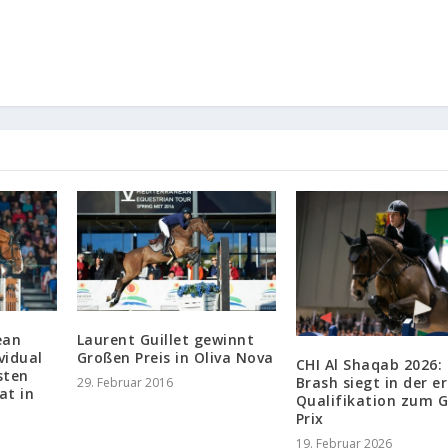
ean
Laurent Guillet gewinnt
vidual
Großen Preis in Oliva Nova
CHI Al Shaqab 2026:
sten
Brash siegt in der e
29. Februar 2016
at in
Qualifikation zum 
Prix
19. Februar 2026