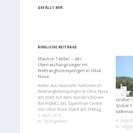
GEFÄLLT MIR:
ÄHNLICHE BEITRÄGE
Maurice Tebbel – der
Überraschungssieger im
Weltranglistenspringen in Oliva
Nova
Reiter aus neunzehn Nationen im
Weltranglistenspringen in Oliva Nova
am Start Auf dem wunderschönen
Großer 
Rasenplatz des Equestrian Centre
Global 
von Oliva Nova stand am Freitag
Valkens
wiederum ein Longines FEI
2. April 2016
4. Augus
Weltranglistenspringen auf dem
In "Springreiten"
In "Allg
Programm bei der Mediterranean
Equestrian Tour 2016. Die Prüfung