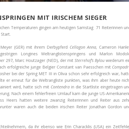
SPRINGEN MIT IRISCHEM SIEGER
ichen Temperaturen gingen am heutigen Samstag 71 Reiterinnen un
Start.
e Meyer (GER) mit ihrem Derbypferd
Cellagon Anna,
Cameron Hanle
 gestrigen Longines Weltranglistenspringens und Marlon Modol
per
297, Marc Houtzager (NED), der mit
Sterrehof’s Bylou
wiederum ei
fach erfolgreiche junge Belgier Constant van Paesschen mit
Compadr
sher bei der Spring MET III in Oliva schon sehr erfolgreich war, hatt
lte er erneut für die Weltrangliste punkten, was ihm aber heute nich
ainiert wird, hatte sich mit
Contendra
in die Startliste eingetragen un
erung. Nach einem fehlerfreien Umlauf kam die junge US-Amerikaneri
ss Heers hatten weitere zwanzig Reiterinnen und Reiter aus zeh
Darunter waren auch die beiden irischen Reiter Jonathan Gordon un
hteilnehmern, da ihr ebenso wie Erin Characklis (USA) ein Zeitfehle