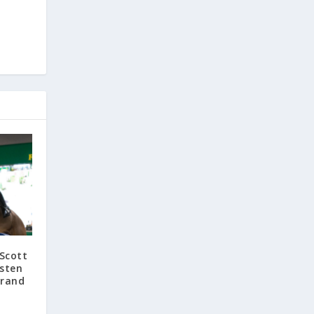
 Scott
rsten
Grand