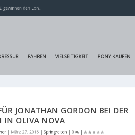
 gewinnen den Lon...
DRESSUR
FAHREN
VIELSEITIGKEIT
PONY KAUFEN
FÜR JONATHAN GORDON BEI DER
II IN OLIVA NOVA
ner
|
März 27, 2016
|
Springreiten
|
0
|