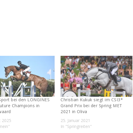
Sport bei den LONGINES
Christian Kukuk siegt im CSI3*
Future Champions in
Grand Prix bei der Spring MET
waard
2021 in Oliva
t 2025
25. Januar 2021
emein"
In "Springreiten"