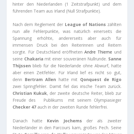
hinter den Niederlanden (1 Zeitstrafpunkt) und dem
führenden Team aus Irland (Null Strafpunkte).
Nach dem Reglement der
League of Nations
zählten
nun alle Fehlerpunkte, was natürlich einerseits die
Spannung erhöhte, andererseits aber auch für
immensen Druck bei den Reiterinnen und Reitern
sorgte. Für Deutschland eröffneten
Andre
Thieme
und
seine
Chakaria
mit einer souveränen Nullrunde.
Sanne
Thijssen
blieb für die Niederlande ohne Abwurf, hatte
aber einen Zeitfehler. Für Irland lief es nicht so gut,
denn
Bertram Allen
hatte mit
Qonquest de Rigo
zwei Springfehler. Damit fiel das irische Team zurück.
Christian Kukuk
, der zweite deutsche Reiter, blieb zur
Freude des Publikums mit seinem Olympiasieger
Checker 47
auch in der zweiten Runde fehlerfrei.
Danach hatte
Kevin Jochems
der als zweiter
Niederländer in den Parcours kam, großes Pech. Seine