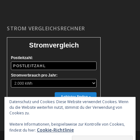
STROM VERGLEICHSRECHNER
Stromvergleich
Postleitzahl:
Stromverbrauch pro Jahr:
Anbieter finden »
Datenschutz und Cookies: Diese Website verwendet Cookies. Wenn
du die Website weiterhin nutzt, stimmst du der Verwendung von
Cookies zu.
Weitere Informationen, beispielsweise zur Kontrolle von Cookies,
Cookie-Richtlinie
findest du hier:
Entworfen von
| Unterstützt von
Elegant Themes
WordPress