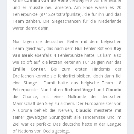
Stute
Camilla van de Helle
verweigerte vor der Mauer
und er musste neu anreiten. Am Ende waren es 20
Fehlerpunkte (8+12Zeitstrafpunkte), die für ihn und das
Team zählten. Die Siegeschancen für die Niederlande
waren damit dahin.
Nun lagen die deutschen Reiter mit dem belgischen
Team gleichauf , das nach dem Null-Fehler-Ritt von
Roy
van Beek
ebenfalls 4 Fehlerpunkte hatte. Es kam also
wie so oft auf die letzten Reiter an. Für Belgien war das
Emilie Conter
. Bis zum ersten Hindernis der
Dreifachen konnte sie fehlerfrei bleiben, doch dann fiel
eine Stange… Damit hatte das belgische Team 8
Fehlerpunkte. Nun hatten
Richard Vogel
und
Cloudio
die Chance, mit einer Nullrunde der deutschen
Mannschaft den Sieg zu sichern. Der Europameister von
A Coruna behielt die Nerven,
Cloudio
meisterte mit
seiner gewaltigen Sprungkraft alle Hindernisse und im
Ziel war es perfekt: Das deutsche hatte in der League
of Nations von Ocala gesiegt.