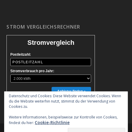
STROM VERGLEICHSRECHNER
Stromvergleich
Postleitzahl:
Stromverbrauch pro Jahr:
Anbieter finden »
Datenschutz und Cookies: Diese Website verwendet Cookies. Wenn
du die Website weiterhin nutzt, stimmst du der Verwendung von
Cookies zu.
Weitere Informationen, beispielsweise zur Kontrolle von Cookies,
Cookie-Richtlinie
findest du hier:
Entworfen von
| Unterstützt von
Elegant Themes
WordPress