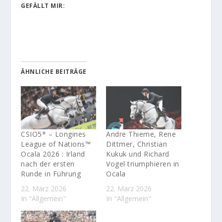
GEFÄLLT MIR:
ÄHNLICHE BEITRÄGE
CSIO5* – Longines
Andre Thieme, Rene
League of Nations™
Dittmer, Christian
Ocala 2026 : Irland
Kukuk und Richard
nach der ersten
Vogel triumphieren in
Runde in Führung
Ocala
22. März 2026
22. März 2026
In "Allgemein"
In "Allgemein"