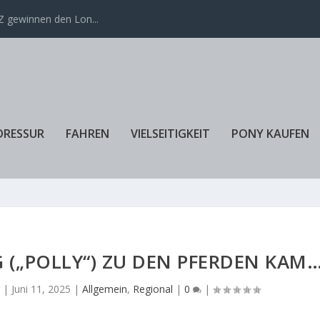
ür Daniel Deusser...
DRESSUR
FAHREN
VIELSEITIGKEIT
PONY KAUFEN
(„POLLY“) ZU DEN PFERDEN KAM
r
|
Juni 11, 2025
|
Allgemein
,
Regional
|
0
|