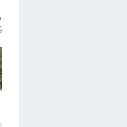
e
)
u