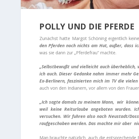
POLLY UND DIE PFERDE
Zunächst hatte Margot Schöning eigentlich kei
den Pferden noch nichts am Hut, außer, dass ich 
was sie dann zur „Pferdefrau“ machte.
„Selbstbewußt und vielleicht auch überheblich, w
ich auch. Dieser Gedanke nahm immer mehr Gesta
Ex-Berlinern, faszinierten mich im TV die viel
auch von den Indianern, vor allem von den Frauen,
„Ich sagte damals zu meinem Mann, wir könne
weil keine Reiturlaube angeboten wurden.
I
versuchen.
Wir fuhren also nach Neustadt/Dosse
raufgeschoben werden. Das machte mir aber nich
Man brauchte natürlich auch die entsprechende 