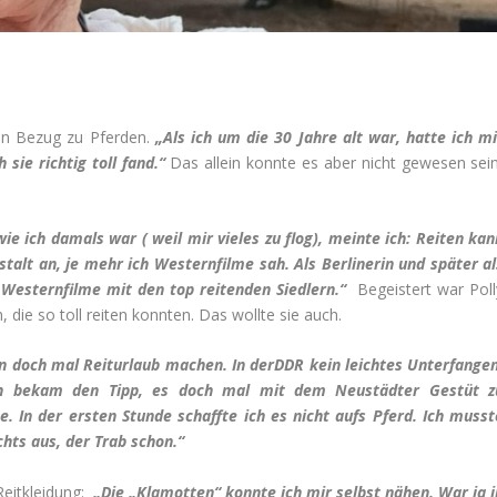
nen Bezug zu Pferden.
„Als ich um die 30 Jahre alt war, hatte ich mi
sie richtig toll fand.“
Das allein konnte es aber nicht gewesen sein
ie ich damals war ( weil mir vieles zu flog), meinte ich: Reiten kan
lt an, je mehr ich Westernfilme sah. Als Berlinerin und später al
en Westernfilme mit den top reitenden Siedlern.“
Begeistert war Poll
 die so toll reiten konnten. Das wollte sie auch.
n doch mal Reiturlaub machen.
In derDDR kein leichtes Unterfangen
ch bekam den Tipp, es doch mal mit dem Neustädter Gestüt z
. In der ersten Stunde schaffte ich es nicht aufs Pferd. Ich musst
ts aus, der Trab schon.“
Reitkleidung:
„Die „Klamotten“ konnte ich mir selbst nähen. War ja i