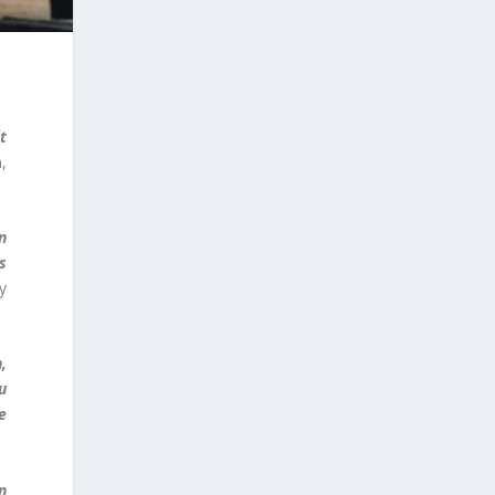
t
,
n
s
y
,
u
e
n