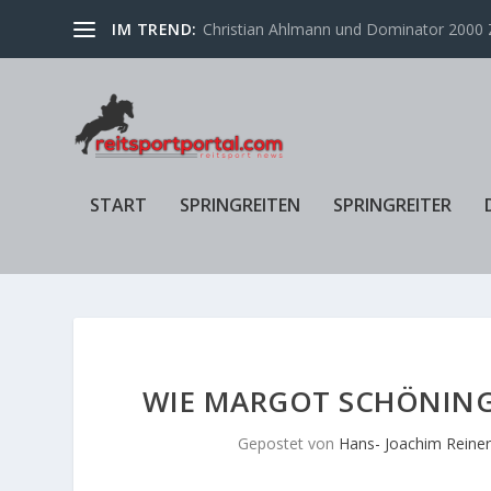
IM TREND:
Rolex Grand Prix Spruce Meadows 2022 f
START
SPRINGREITEN
SPRINGREITER
WIE MARGOT SCHÖNING 
Gepostet von
Hans- Joachim Reine