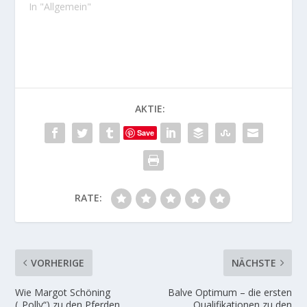
In "Allgemein"
AKTIE:
Save
RATE:
VORHERIGE
NÄCHSTE
Wie Margot Schöning
Balve Optimum – die ersten
(„Polly“) zu den Pferden
Qualifikationen zu den