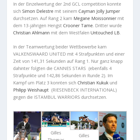
In der Einzelwertung der 2nd GCL competition konnte
sich
Simon
Delestre
mit seinem
Cayman Jolly Jumper
durchsetzen. Auf Rang 2 kam
Megane
Moissonnier
mit
dem 13-jährigen Hengst
Crooner Tame
. Dritter wurde
Christian
Ahlmann
mit dem Westfalen
Untouched LB
.
In der Teamwertung beider Wettbewerbe kam
VALKENSWAARD UNITED mit 4 Strafpunkten und einer
Zeit von 141,31 Sekunden auf Rang 1. Nur ganz knapp
dahinter folgten die CANNES STARS (ebenfalls 4
Strafpunkte und 142,86 Sekunden in Runde 2). Im
Kampf um Platz 3 konnten sich
Christian
Kukuk
und
Philipp
Weishaupt
(RIESENBECK INTERNATIONAL)
gegen die ISTAMBUL WARRIORS durchsetzen.
Gilles
Gilles
Thomas