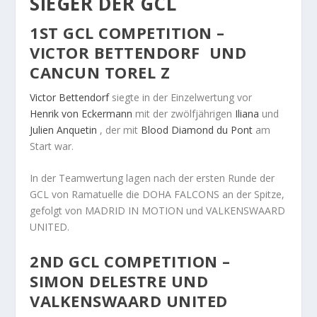
SIEGER DER GCL
1ST GCL COMPETITION –
VICTOR
BETTENDORF
UND
CANCUN TOREL Z
Victor
Bettendorf
siegte in der Einzelwertung vor
Henrik
von Eckermann
mit der zwölfjährigen
Iliana
und
Julien
Anquetin
, der mit
Blood Diamond du Pont
am
Start war.
In der Teamwertung lagen nach der ersten Runde der
GCL von Ramatuelle die DOHA FALCONS an der Spitze,
gefolgt von MADRID IN MOTION und VALKENSWAARD
UNITED.
2ND GCL COMPETITION –
SIMON
DELESTRE
UND
VALKENSWAARD UNITED