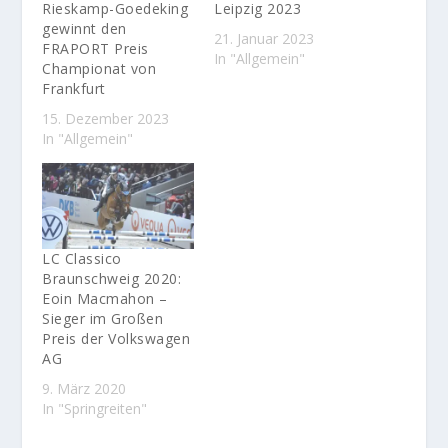
Rieskamp-Goedeking
Leipzig 2023
gewinnt den
21. Januar 2023
FRAPORT Preis
In "Allgemein"
Championat von
Frankfurt
15. Dezember 2023
In "Allgemein"
LC Classico
Braunschweig 2020:
Eoin Macmahon –
Sieger im Großen
Preis der Volkswagen
AG
9. März 2020
In "Springreiten"