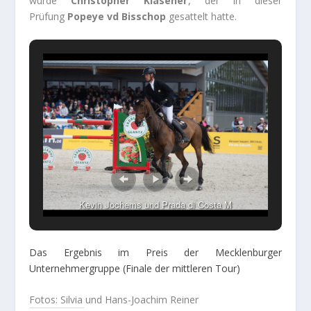
wurde
Christopher Kläsener
, der in dieser
Prüfung
Popeye vd Bisschop
gesattelt hatte.
Kevin Jochems und Prada di Costa M
Das Ergebnis im Preis der Mecklenburger
Unternehmergruppe (Finale der mittleren Tour)
Fotos: Silvia und Hans-Joachim Reiner