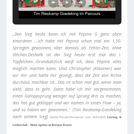
Tim Rieskamp Goedeking im Parcours
„Den Sieg heute kann ich mit Pepina G ganz oben
einordnen …Ich habe mit Pepina schon mal ein 1,50-
Springen gewonnen, aber damals als Fehler-Zeit, ohne
Stechen.Deshalb ist der Sieg heute erst mal das i-
Tüpfelchen…Grundsätzlich weiß ich, dass Pepina alles
möglich machen kann. Und Christopher (Kläsener) war
vor mir und hatte mir gezeigt, dass die Zeit von Richie
durchaus machbar ist…Das ist schon mal gut, wenn man
sieht, dass es geht. Dann habe ich mir vorgenommen,
einen Galoppsprung weniger auf Sprung drei zu machen,
das hat gut geklappt und wir kamen in einen Flow – ja,
und so haben wir gewonnen.“ (Tim Rieskamp-Goedeking
nach seinem Sieg)
Quelle:Presseinformation vom 24.05.2025
Leistung &
Leidenschaft – Media Agentur im Reitsport Kirsten