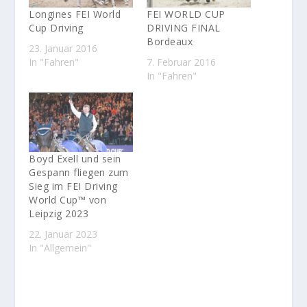
Longines FEI World
FEI WORLD CUP
Cup Driving
DRIVING FINAL
Bordeaux
23. Januar 2016
In "Fahren"
7. Februar 2016
In "Fahren"
Boyd Exell und sein
Gespann fliegen zum
Sieg im FEI Driving
World Cup™ von
Leipzig 2023
22. Januar 2023
In "Allgemein"