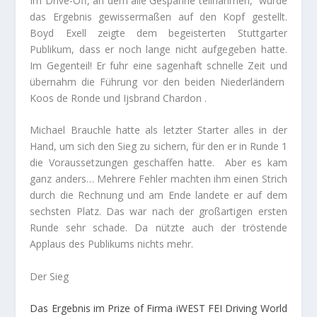
Im Drive-Off, an dem alle Gespanne teilnahmen, wurde
das Ergebnis gewissermaßen auf den Kopf gestellt.
Boyd Exell zeigte dem begeisterten Stuttgarter
Publikum, dass er noch lange nicht aufgegeben hatte.
Im Gegenteil! Er fuhr eine sagenhaft schnelle Zeit und
übernahm die Führung vor den beiden Niederländern
Koos de Ronde und Ijsbrand Chardon .
Michael Brauchle hatte als letzter Starter alles in der
Hand, um sich den Sieg zu sichern, für den er in Runde 1
die Voraussetzungen geschaffen hatte. Aber es kam
ganz anders… Mehrere Fehler machten ihm einen Strich
durch die Rechnung und am Ende landete er auf dem
sechsten Platz. Das war nach der großartigen ersten
Runde sehr schade. Da nützte auch der tröstende
Applaus des Publikums nichts mehr.
Der Sieg
Das Ergebnis im Prize of Firma iWEST FEI Driving World