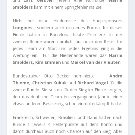
und
Lars Kersten
jeweils eine Nullrunde.
Harrie
Smolders
kam mit einem Springfehler ins Ziel.
Nicht nur neue Hindernisse des Hauptsponsors
Longines
, sondern auch ein neues Format für dieses
Finale hatten in Barcelona heute Premiere. In der
zweiten Runde waren nämlich nur noch drei Reiter für
jedes Team am Start und jedes Ergebnis ging in die
Wertung ein. Für die Niederlande waren das
Harrie
Smolders, Kim Emmen
und
Maikel van der Vleuten
.
Bundestrainer Otto Becker nominierte
Andre
Thieme, Christian Kukuk
und
Richard Vogel
für die
zweite Runde. Sie sollten für den Sieg im Finale sorgen,
den das deutsche Team im vergangenen Jahr in einer
etwas anderen Besetzung schon einmal erkämpft hatte.
Frankreich, Schweden, Brasilien und Irland hatten nach
Runde 1 jeweils 4 Fehlerpunkte auf dem Konto und
damit durchaus auch noch Chancen auf den Sieg. Aber