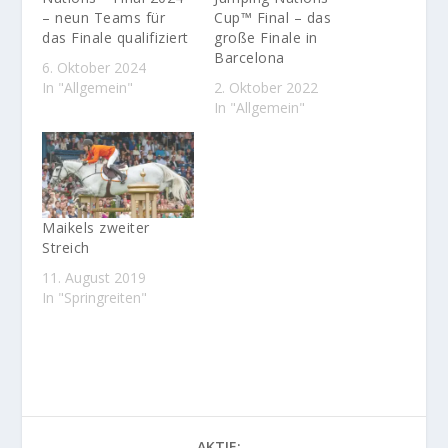
– neun Teams für
Cup™ Final – das
das Finale qualifiziert
große Finale in
Barcelona
6. Oktober 2024
In "Allgemein"
2. Oktober 2022
In "Allgemein"
Maikels zweiter
Streich
11. August 2019
In "Springreiten"
AKTIE: