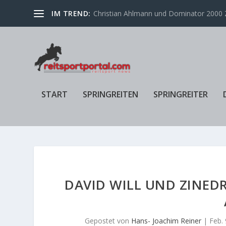
IM TREND:
Christian Ahlmann und Dominator 2000 Z
START
SPRINGREITEN
SPRINGREITER
DAVID WILL UND ZINED
Gepostet von
Hans- Joachim Reiner
|
Feb. 