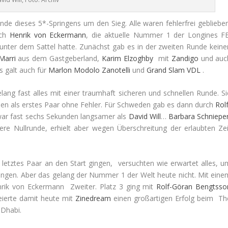
de dieses 5*-Springens um den Sieg. Alle waren fehlerfrei geblieben
ich
Henrik
von Eckermann
, die aktuelle Nummer 1 der Longines FE
unter dem Sattel hatte. Zunächst gab es in der zweiten Runde keine
Marri
aus dem Gastgeberland,
Karim
Elzoghby
mit
Zandigo
und auc
s galt auch für
Marlon
Modolo Zanotelli
und
Grand Slam VDL
.
elang fast alles mit einer traumhaft sicheren und schnellen Runde. Si
eben als erstes Paar ohne Fehler. Für Schweden gab es dann durch
Rol
war fast sechs Sekunden langsamer als
David
Will
…
Barbara
Schniepe
re Nullrunde, erhielt aber wegen Überschreitung der erlaubten Zei
s letztes Paar an den Start gingen, versuchten wie erwartet alles, u
ängen. Aber das gelang der Nummer 1 der Welt heute nicht. Mit eine
rik von Eckermann Zweiter. Platz 3 ging mit
Rolf-Göran
Bengtsso
eierte damit heute mit
Zinedream
einen großartigen Erfolg beim Th
Dhabi.