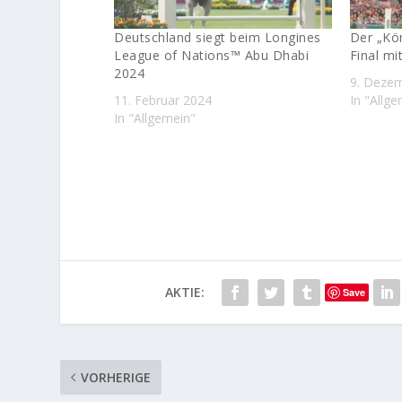
Deutschland siegt beim Longines
Der „Kö
League of Nations™ Abu Dhabi
Final mi
2024
9. Deze
11. Februar 2024
In "Allg
In "Allgemein"
AKTIE:
Save
VORHERIGE