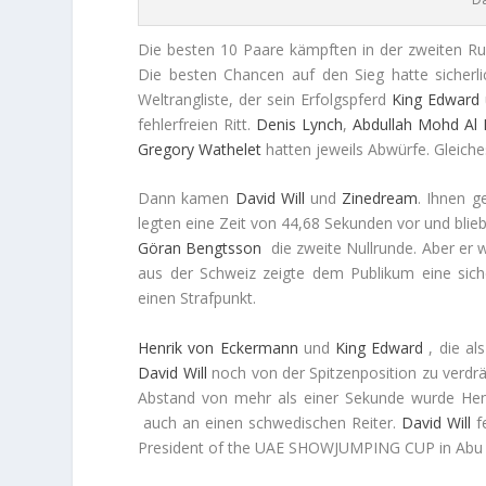
Die besten 10 Paare kämpften in der zweiten Run
Die besten Chancen auf den Sieg hatte sicherl
Weltrangliste, der sein Erfolgspferd
King Edward
fehlerfreien Ritt.
Denis
Lynch
,
Abdullah Mohd
Al 
Gregory
Wathelet
hatten jeweils Abwürfe. Gleiche
Dann kamen
David
Will
und
Zinedream
. Ihnen g
legten eine Zeit von 44,68 Sekunden vor und bli
Göran
Bengtsson
die zweite Nullrunde. Aber er 
aus der Schweiz zeigte dem Publikum eine siche
einen Strafpunkt.
Henrik
von Eckermann
und
King Edward
, die al
David
Will
noch von der Spitzenposition zu verdr
Abstand von mehr als einer Sekunde wurde Hen
auch an einen schwedischen Reiter.
David
Will
f
President of the UAE SHOWJUMPING CUP in Abu 