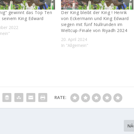
nig“ gewinnt das Top Ten
Der King bleibt der King ! Henrik
t seinem King Edward
von Eckermann und King Edward
siegen mit fünf Nullrunden im
mber 2022
Weltcup-Finale von Riyadh 2024
emein"
20. April 2024
In "Allgemein"
RATE:
NÄ