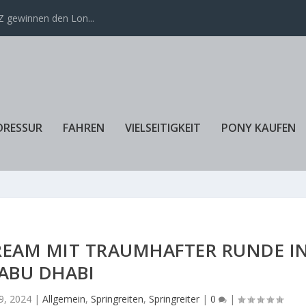
 gewinnen den Lon...
DRESSUR
FAHREN
VIELSEITIGKEIT
PONY KAUFEN
REAM MIT TRAUMHAFTER RUNDE I
ABU DHABI
9, 2024
|
Allgemein
,
Springreiten
,
Springreiter
|
0
|